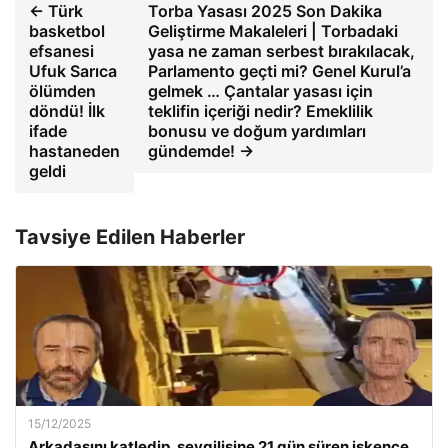
← Türk
Torba Yasası 2025 Son Dakika
basketbol
Geliştirme Makaleleri | Torbadaki
efsanesi
yasa ne zaman serbest bırakılacak,
Ufuk Sarıca
Parlamento geçti mi? Genel Kurul’a
ölümden
gelmek … Çantalar yasası için
döndü! İlk
teklifin içeriği nedir? Emeklilik
ifade
bonusu ve doğum yardımları
hastaneden
gündemde! →
geldi
Tavsiye Edilen Haberler
15/12/2025
Arkadaşını katledip, sevgilisine 21 gün süren işkence