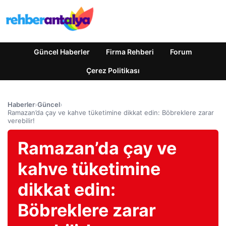
Güncel Haberler
Firma Rehberi
Forum
Çerez Politikası
Haberler
›
Güncel
›
Ramazan’da çay ve kahve tüketimine dikkat edin: Böbreklere zarar
verebilir!
Ramazan’da çay ve
kahve tüketimine
dikkat edin:
Böbreklere zarar