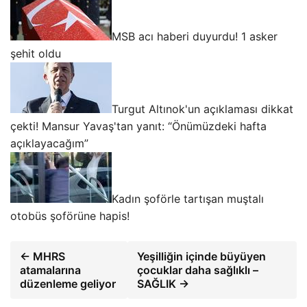
MSB acı haberi duyurdu! 1 asker
şehit oldu
Turgut Altınok'un açıklaması dikkat
çekti! Mansur Yavaş'tan yanıt: “Önümüzdeki hafta
açıklayacağım”
Kadın şoförle tartışan muştalı
otobüs şoförüne hapis!
← MHRS
Yeşilliğin içinde büyüyen
atamalarına
çocuklar daha sağlıklı –
düzenleme geliyor
SAĞLIK →