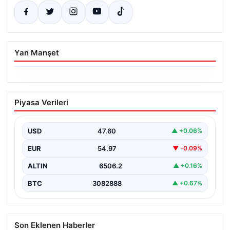
Yan Manşet
06.08.2026
Ertuğrul Özkök’ün Hakaret İddialarına
Piyasa Verileri
İfade Verme Süreci
Ünlü gazeteci ve yazar Ertuğrul Özkök,
Cumhurbaşkanına hakaret iddialarıyla yürütülen
USD
47.60
▲ +0.06%
soruşturma kapsamında İstanbul Adalet…
EUR
54.97
▼ -0.09%
ALTIN
6506.2
▲ +0.16%
BTC
3082888
▲ +0.67%
Son Eklenen Haberler