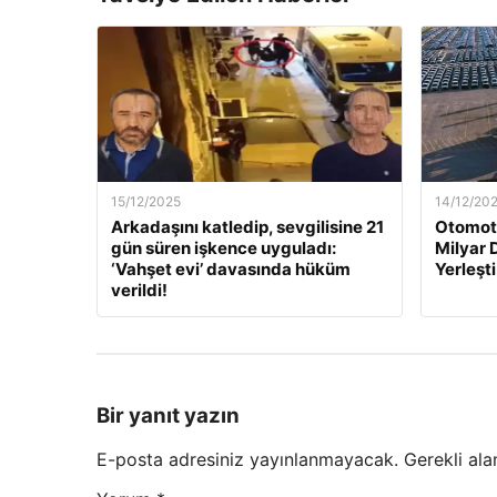
15/12/2025
14/12/20
Arkadaşını katledip, sevgilisine 21
Otomoti
gün süren işkence uyguladı:
Milyar 
‘Vahşet evi’ davasında hüküm
Yerleşti
verildi!
Bir yanıt yazın
E-posta adresiniz yayınlanmayacak.
Gerekli ala