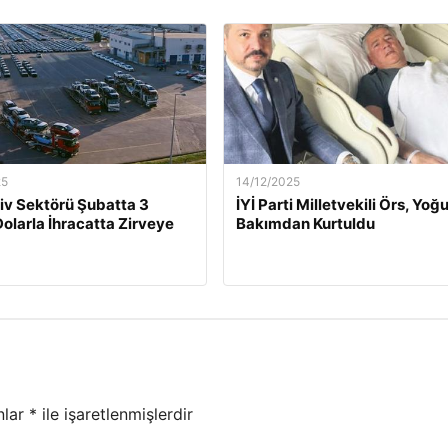
25
14/12/2025
v Sektörü Şubatta 3
İYİ Parti Milletvekili Örs, Yoğ
Dolarla İhracatta Zirveye
Bakımdan Kurtuldu
nlar
*
ile işaretlenmişlerdir