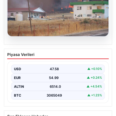
03.08.2026
Çanakkale’de ormanlık alanda yangın
Piyasa Verileri
çıktı
USD
47.58
▲ +0.10%
EUR
54.99
▲ +0.24%
ALTIN
6514.0
▲ +4.54%
BTC
3065049
▲ +1.23%