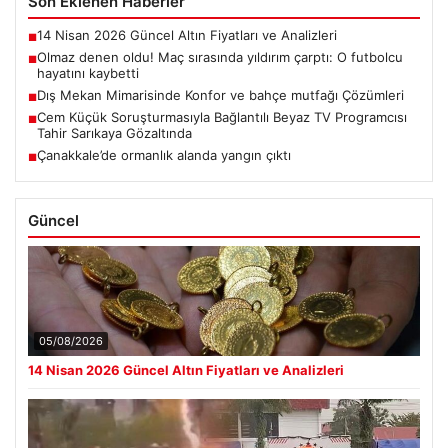
Son Eklenen Haberler
14 Nisan 2026 Güncel Altın Fiyatları ve Analizleri
■
Olmaz denen oldu! Maç sırasında yıldırım çarptı: O futbolcu
■
hayatını kaybetti
Dış Mekan Mimarisinde Konfor ve bahçe mutfağı Çözümleri
■
Cem Küçük Soruşturmasıyla Bağlantılı Beyaz TV Programcısı
■
Tahir Sarıkaya Gözaltında
Çanakkale’de ormanlık alanda yangın çıktı
■
Güncel
05/08/2026
14 Nisan 2026 Güncel Altın Fiyatları ve Analizleri