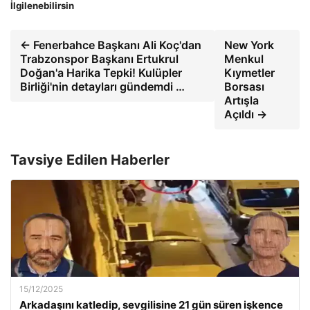
İlgilenebilirsin
← Fenerbahce Başkanı Ali Koç'dan
New York
Trabzonspor Başkanı Ertukrul
Menkul
Doğan'a Harika Tepki! Kulüpler
Kıymetler
Birliği'nin detayları gündemdi …
Borsası
Artışla
Açıldı →
Tavsiye Edilen Haberler
15/12/2025
Arkadaşını katledip, sevgilisine 21 gün süren işkence