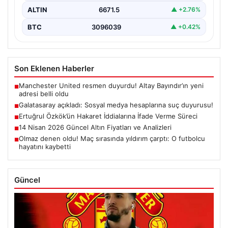
ALTIN
6671.5
▲ +2.76%
BTC
3096039
▲ +0.42%
Son Eklenen Haberler
Manchester United resmen duyurdu! Altay Bayındır’ın yeni
■
adresi belli oldu
Galatasaray açıkladı: Sosyal medya hesaplarına suç duyurusu!
■
Ertuğrul Özkök’ün Hakaret İddialarına İfade Verme Süreci
■
14 Nisan 2026 Güncel Altın Fiyatları ve Analizleri
■
Olmaz denen oldu! Maç sırasında yıldırım çarptı: O futbolcu
■
hayatını kaybetti
Güncel