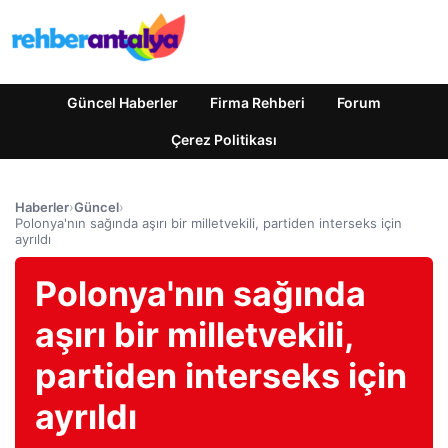
Güncel Haberler
Firma Rehberi
Forum
Çerez Politikası
Haberler
›
Güncel
›
Polonya'nın sağında aşırı bir milletvekili, partiden interseks için
ayrıldı
Polonya'nın sağında
aşırı bir milletvekili,
partiden interseks için
ayrıldı