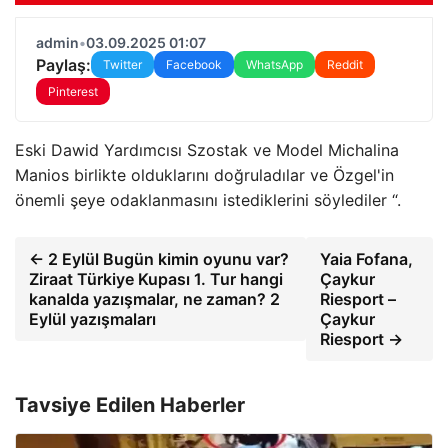
admin
•
03.09.2025 01:07
Paylaş:
Twitter
Facebook
WhatsApp
Reddit
Pinterest
Eski Dawid Yardımcısı Szostak ve Model Michalina
Manios birlikte olduklarını doğruladılar ve Özgel'in
önemli şeye odaklanmasını istediklerini söylediler “.
← 2 Eylül Bugün kimin oyunu var?
Yaia Fofana,
Ziraat Türkiye Kupası 1. Tur hangi
Çaykur
kanalda yazışmalar, ne zaman? 2
Riesport –
Eylül yazışmaları
Çaykur
Riesport →
Tavsiye Edilen Haberler