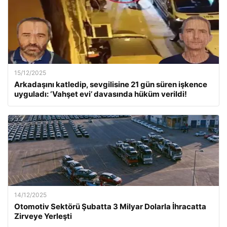
15/12/2025
Arkadaşını katledip, sevgilisine 21 gün süren işkence
uyguladı: ‘Vahşet evi’ davasında hüküm verildi!
14/12/2025
Otomotiv Sektörü Şubatta 3 Milyar Dolarla İhracatta
Zirveye Yerleşti