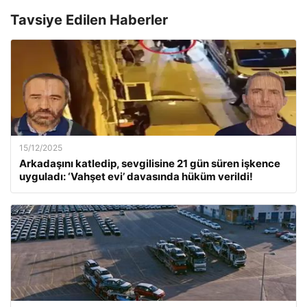
Tavsiye Edilen Haberler
15/12/2025
Arkadaşını katledip, sevgilisine 21 gün süren işkence
uyguladı: ‘Vahşet evi’ davasında hüküm verildi!