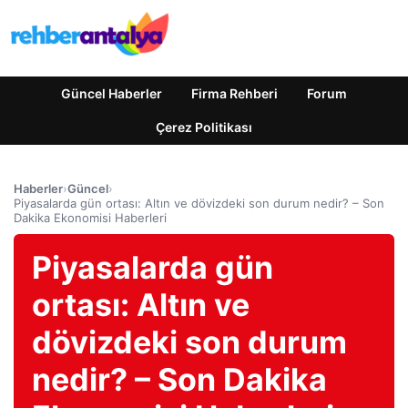
Güncel Haberler
Firma Rehberi
Forum
Çerez Politikası
Haberler
›
Güncel
›
Piyasalarda gün ortası: Altın ve dövizdeki son durum nedir? – Son
Dakika Ekonomisi Haberleri
Piyasalarda gün
ortası: Altın ve
dövizdeki son durum
nedir? – Son Dakika