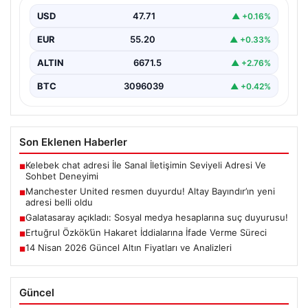
USD
47.71
▲ +0.16%
EUR
55.20
▲ +0.33%
ALTIN
6671.5
▲ +2.76%
BTC
3096039
▲ +0.42%
Son Eklenen Haberler
Kelebek chat adresi İle Sanal İletişimin Seviyeli Adresi Ve
■
Sohbet Deneyimi
Manchester United resmen duyurdu! Altay Bayındır’ın yeni
■
adresi belli oldu
Galatasaray açıkladı: Sosyal medya hesaplarına suç duyurusu!
■
Ertuğrul Özkök’ün Hakaret İddialarına İfade Verme Süreci
■
14 Nisan 2026 Güncel Altın Fiyatları ve Analizleri
■
Güncel