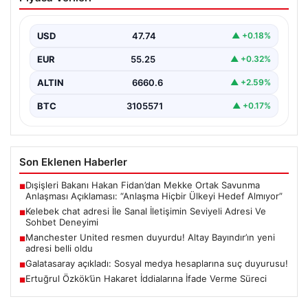
Seviyeli Adresi Ve Sohbet Deneyimi
Dijital çağında bireylerin güvenli bir biçimde irtibat
kurması ciddi bir değer barındırmaktadır. Günümüzde
USD
47.74
▲ +0.18%
birçok…
EUR
55.25
▲ +0.32%
ALTIN
6660.6
▲ +2.59%
BTC
3105571
▲ +0.17%
Son Eklenen Haberler
Dışişleri Bakanı Hakan Fidan’dan Mekke Ortak Savunma
■
Anlaşması Açıklaması: “Anlaşma Hiçbir Ülkeyi Hedef Almıyor”
Kelebek chat adresi İle Sanal İletişimin Seviyeli Adresi Ve
■
Sohbet Deneyimi
Manchester United resmen duyurdu! Altay Bayındır’ın yeni
■
adresi belli oldu
Galatasaray açıkladı: Sosyal medya hesaplarına suç duyurusu!
■
Ertuğrul Özkök’ün Hakaret İddialarına İfade Verme Süreci
■