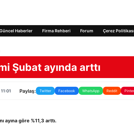
Güncel Haberler
Firma Rehberi
Forum
Çerez Politikas
ı
i Şubat ayında arttı
Paylaş:
 11:01
Twitter
Facebook
WhatsApp
Reddit
Pinte
nı ayına göre %11,3 arttı.