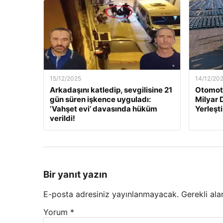
15/12/2025
14/12/20
Arkadaşını katledip, sevgilisine 21
Otomoti
gün süren işkence uyguladı:
Milyar 
‘Vahşet evi’ davasında hüküm
Yerleşti
verildi!
Bir yanıt yazın
E-posta adresiniz yayınlanmayacak.
Gerekli ala
Yorum
*