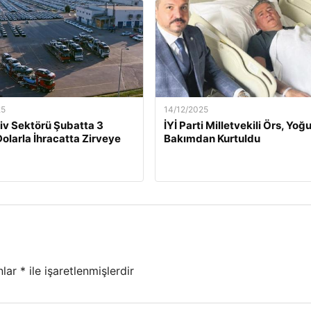
25
14/12/2025
v Sektörü Şubatta 3
İYİ Parti Milletvekili Örs, Yoğ
Dolarla İhracatta Zirveye
Bakımdan Kurtuldu
nlar
*
ile işaretlenmişlerdir