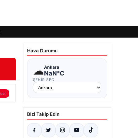
ı
Hava Durumu
☁
Ankara
NaN°C
ŞEHIR SEÇ
rest
Bizi Takip Edin