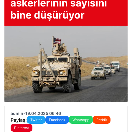
askerlerinin sayısını
bine düşürüyor
admin
•
19.04.2025 06:46
Paylaş:
Twitter
Facebook
WhatsApp
Reddit
Pinterest