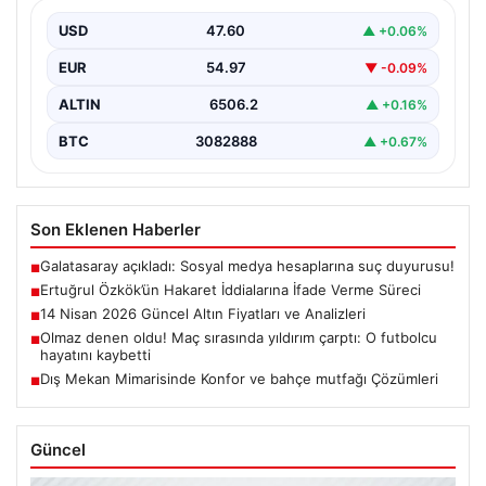
Halk arasında güvenli liman olarak görülen altın, küresel
gelişmelerin ve ekonomik göstergelerin etkisiyle
USD
47.60
▲ +0.06%
fiyatlanmaya…
EUR
54.97
▼ -0.09%
ALTIN
6506.2
▲ +0.16%
BTC
3082888
▲ +0.67%
Son Eklenen Haberler
Galatasaray açıkladı: Sosyal medya hesaplarına suç duyurusu!
■
Ertuğrul Özkök’ün Hakaret İddialarına İfade Verme Süreci
■
14 Nisan 2026 Güncel Altın Fiyatları ve Analizleri
■
Olmaz denen oldu! Maç sırasında yıldırım çarptı: O futbolcu
■
hayatını kaybetti
Dış Mekan Mimarisinde Konfor ve bahçe mutfağı Çözümleri
■
Güncel