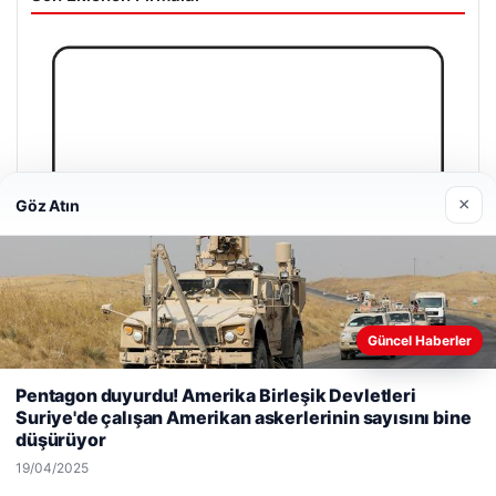
×
Göz Atın
Güncel Haberler
Web sitemizi nasıl kullandığınızı daha iyi anlayabilmek,
Pentagon duyurdu! Amerika Birleşik Devletleri
deneyiminizi kişiselleştirmek ve geliştirmek amacıyla çerezler
Suriye'de çalışan Amerikan askerlerinin sayısını bine
kullanıyoruz.
Çerez Politikamız
düşürüyor
Reddet
Kabul Et
19/04/2025
Enes Kaplan Avukatlık Bürosu