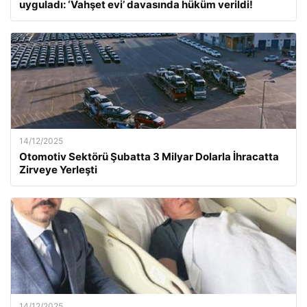
uyguladı: ‘Vahşet evi’ davasında hüküm verildi!
14/12/2025
Otomotiv Sektörü Şubatta 3 Milyar Dolarla İhracatta
Zirveye Yerleşti
14/12/2025