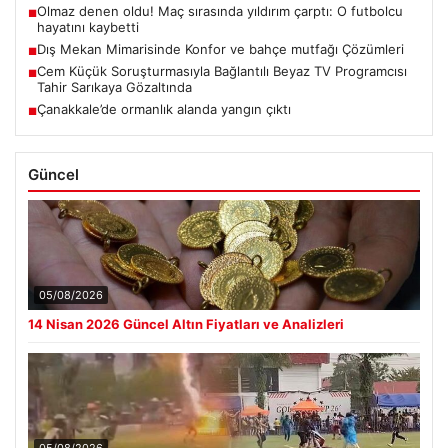
Olmaz denen oldu! Maç sırasında yıldırım çarptı: O futbolcu
■
hayatını kaybetti
Dış Mekan Mimarisinde Konfor ve bahçe mutfağı Çözümleri
■
Cem Küçük Soruşturmasıyla Bağlantılı Beyaz TV Programcısı
■
Tahir Sarıkaya Gözaltında
Çanakkale’de ormanlık alanda yangın çıktı
■
Güncel
05/08/2026
14 Nisan 2026 Güncel Altın Fiyatları ve Analizleri
05/08/2026