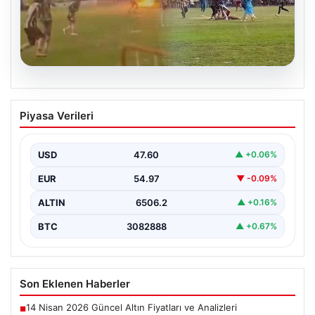
05.08.2026
Olmaz denen oldu! Maç sırasında
Piyasa Verileri
yıldırım çarptı: O futbolcu hayatını
kaybetti
USD
47.60
▲ +0.06%
EUR
54.97
▼ -0.09%
ALTIN
6506.2
▲ +0.16%
BTC
3082888
▲ +0.67%
Son Eklenen Haberler
14 Nisan 2026 Güncel Altın Fiyatları ve Analizleri
■