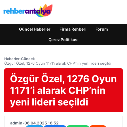
Güncel Haberler
Firma Rehberi
Forum
Çerez Politikası
Haberler
›
Güncel
›
Özgür Özel, 1276 Oyun 1171’i alarak CHP’nin yeni lideri seçildi
Özgür Özel, 1276 Oyun
1171’i alarak CHP’nin
yeni lideri seçildi
admin
•
06.04.2025 16:52