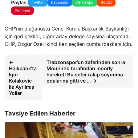
Paylaş:
Twitter
Facebook
WhatsApp
Reddit
Pinterest
CHP’nin olağanüstü Genel Kurulu Başkanlık Başkanlığı
için geri çekildi, diğer aday delege sayısına ulaşamadı.
CHP, Ozgur Ozel ikinci kez seçilen cumhurbaşkanı için.
←
Trabzonspor’un zaferinden sonra
Halkbank’ta
Mourinho tarafından moorly
Igor
hareket! Bu sefer rakip soyunma
Kolakovic
odalarına gitti ve … →
ile Ayrılmış
Yollar
Tavsiye Edilen Haberler