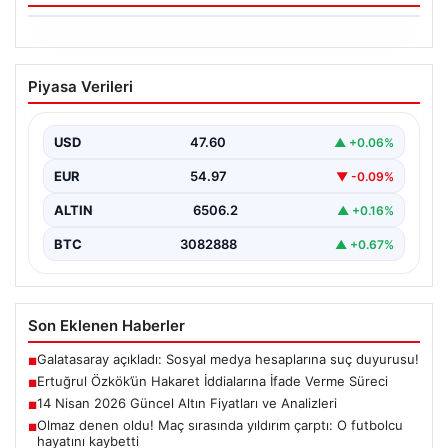
06.08.2026
Ertuğrul Özkök’ün Hakaret İddialarına
Piyasa Verileri
İfade Verme Süreci
Ünlü gazeteci ve yazar Ertuğrul Özkök,
Cumhurbaşkanına hakaret iddialarıyla yürütülen
USD
47.60
▲ +0.06%
soruşturma kapsamında İstanbul Adalet…
EUR
54.97
▼ -0.09%
ALTIN
6506.2
▲ +0.16%
BTC
3082888
▲ +0.67%
Son Eklenen Haberler
Galatasaray açıkladı: Sosyal medya hesaplarına suç duyurusu!
■
Ertuğrul Özkök’ün Hakaret İddialarına İfade Verme Süreci
■
14 Nisan 2026 Güncel Altın Fiyatları ve Analizleri
■
Olmaz denen oldu! Maç sırasında yıldırım çarptı: O futbolcu
■
hayatını kaybetti