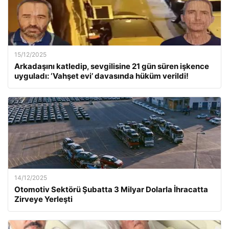
15/12/2025
Arkadaşını katledip, sevgilisine 21 gün süren işkence
uyguladı: ‘Vahşet evi’ davasında hüküm verildi!
14/12/2025
Otomotiv Sektörü Şubatta 3 Milyar Dolarla İhracatta
Zirveye Yerleşti