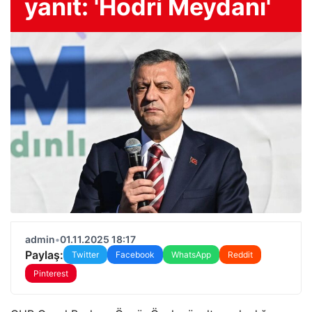
yanıt: 'Hodri Meydanı'
admin
•
01.11.2025 18:17
Paylaş:
Twitter
Facebook
WhatsApp
Reddit
Pinterest