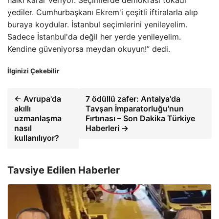
halkı karar veriyor. Seçimlerde demokrasi tokadı
yediler. Cumhurbaşkanı Ekrem'i çeşitli iftiralarla alıp
buraya koydular. İstanbul seçimlerini yenileyelim.
Sadece İstanbul'da değil her yerde yenileyelim.
Kendine güveniyorsa meydan okuyun!” dedi.
İlginizi Çekebilir
← Avrupa'da
7 ödüllü zafer: Antalya'da
akıllı
Tavşan İmparatorluğu'nun
uzmanlaşma
Fırtınası – Son Dakika Türkiye
nasıl
Haberleri →
kullanılıyor?
Tavsiye Edilen Haberler