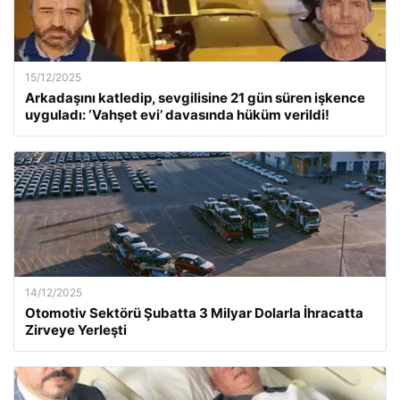
15/12/2025
Arkadaşını katledip, sevgilisine 21 gün süren işkence
uyguladı: ‘Vahşet evi’ davasında hüküm verildi!
14/12/2025
Otomotiv Sektörü Şubatta 3 Milyar Dolarla İhracatta
Zirveye Yerleşti