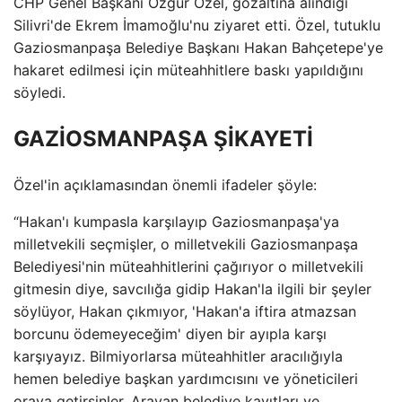
CHP Genel Başkanı Özgür Özel, gözaltına alındığı
Silivri'de Ekrem İmamoğlu'nu ziyaret etti. Özel, tutuklu
Gaziosmanpaşa Belediye Başkanı Hakan Bahçetepe'ye
hakaret edilmesi için müteahhitlere baskı yapıldığını
söyledi.
GAZİOSMANPAŞA ŞİKAYETİ
Özel'in açıklamasından önemli ifadeler şöyle:
“Hakan'ı kumpasla karşılayıp Gaziosmanpaşa'ya
milletvekili seçmişler, o milletvekili Gaziosmanpaşa
Belediyesi'nin müteahhitlerini çağırıyor o milletvekili
gitmesin diye, savcılığa gidip Hakan'la ilgili bir şeyler
söylüyor, Hakan çıkmıyor, 'Hakan'a iftira atmazsan
borcunu ödemeyeceğim' diyen bir ayıpla karşı
karşıyayız. Bilmiyorlarsa müteahhitler aracılığıyla
hemen belediye başkan yardımcısını ve yöneticileri
oraya getirsinler. Arayan belediye kayıtları ve