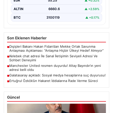
EUR
55.25
▲ +0.32%
ALTIN
6660.6
▲ +2.59%
BTC
3100119
▲ +0.17%
Son Eklenen Haberler
Dışişleri Bakanı Hakan Fidan’dan Mekke Ortak Savunma
■
Anlaşması Açıklaması: “Anlaşma Hiçbir Ülkeyi Hedef Almıyor”
Kelebek chat adresi İle Sanal İletişimin Seviyeli Adresi Ve
■
Sohbet Deneyimi
Manchester United resmen duyurdu! Altay Bayındır’ın yeni
■
adresi belli oldu
Galatasaray açıkladı: Sosyal medya hesaplarına suç duyurusu!
■
Ertuğrul Özkök’ün Hakaret İddialarına İfade Verme Süreci
■
Güncel