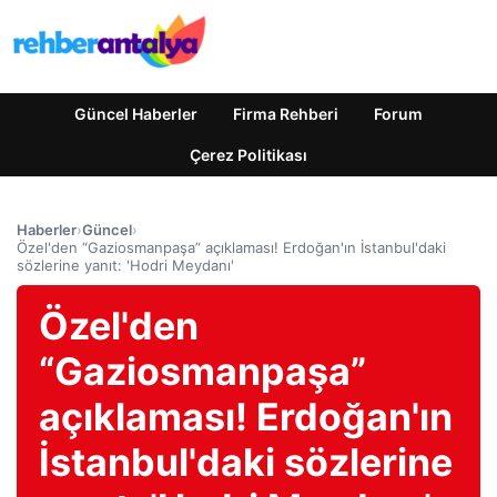
Güncel Haberler
Firma Rehberi
Forum
Çerez Politikası
Haberler
›
Güncel
›
Özel'den “Gaziosmanpaşa” açıklaması! Erdoğan'ın İstanbul'daki
sözlerine yanıt: 'Hodri Meydanı'
Özel'den
“Gaziosmanpaşa”
açıklaması! Erdoğan'ın
İstanbul'daki sözlerine