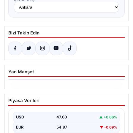
Bizi Takip Edin
Yan Manşet
06.08.2026
Ertuğrul Özkök’ün Hakaret İddialarına
Piyasa Verileri
İfade Verme Süreci
Ünlü gazeteci ve yazar Ertuğrul Özkök,
Cumhurbaşkanına hakaret iddialarıyla yürütülen
USD
47.60
▲ +0.06%
soruşturma kapsamında İstanbul Adalet…
EUR
54.97
▼ -0.09%