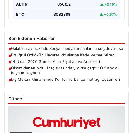
ALTIN
6506.2
▲ +0.16%
BTC
3082888
▲ +0.67%
Son Eklenen Haberler
Galatasaray açıkladı: Sosyal medya hesaplarına suç duyurusu!
■
Ertuğrul Özkök’ün Hakaret İddialarına İfade Verme Süreci
■
14 Nisan 2026 Güncel Altın Fiyatları ve Analizleri
■
Olmaz denen oldu! Maç sırasında yıldırım çarptı: O futbolcu
■
hayatını kaybetti
Dış Mekan Mimarisinde Konfor ve bahçe mutfağı Çözümleri
■
Güncel