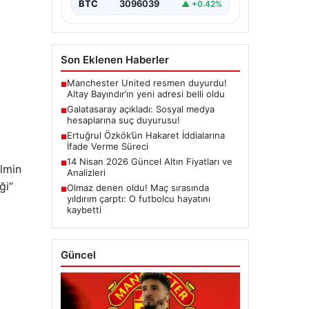
BTC
3096039
▲ +0.42%
Son Eklenen Haberler
Manchester United resmen duyurdu!
■
Altay Bayındır’ın yeni adresi belli oldu
Galatasaray açıkladı: Sosyal medya
■
hesaplarına suç duyurusu!
Ertuğrul Özkök’ün Hakaret İddialarına
■
İfade Verme Süreci
14 Nisan 2026 Güncel Altın Fiyatları ve
■
ilmin
Analizleri
ği”
Olmaz denen oldu! Maç sırasında
■
yıldırım çarptı: O futbolcu hayatını
kaybetti
Güncel