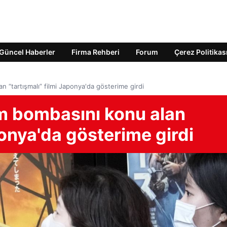
Güncel Haberler
Firma Rehberi
Forum
Çerez Politikas
 “tartışmalı” filmi Japonya'da gösterime girdi
m bombasını konu alan
ponya'da gösterime girdi