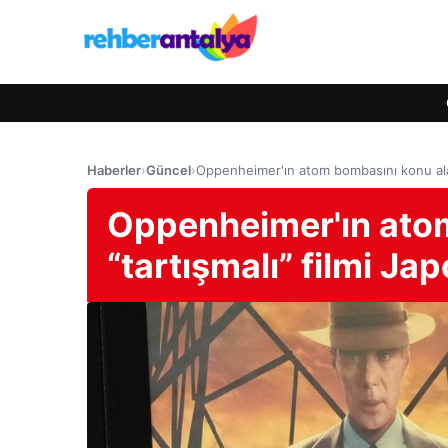
Haberler
›
Güncel
›
Oppenheimer'ın atom bombasını konu alan
Oppenheimer'ın ato
“tartışmalı” filmi Ja