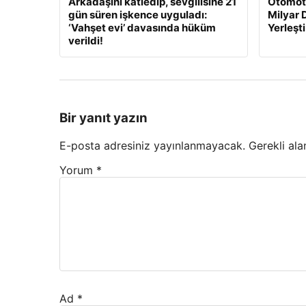
Arkadaşını katledip, sevgilisine 21
Otomoti
gün süren işkence uyguladı:
Milyar 
‘Vahşet evi’ davasında hüküm
Yerleşti
verildi!
Bir yanıt yazın
E-posta adresiniz yayınlanmayacak.
Gerekli ala
Yorum
*
Ad
*