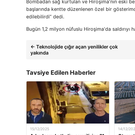
Bombadan sağ kurtulan ve Hiroşima'nın eski bel
başlarında kentte düzenlenen özel bir gösterimde,
edilebilirdi” dedi.
Bugün 1,2 milyon nüfuslu Hiroşima'da saldırıyı ha
← Teknolojide çığır açan yenilikler çok
yakında
Tavsiye Edilen Haberler
15/12/2025
14/12/20