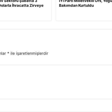
v Sektörü Şubatta 3
İYİ Parti Milletvekili Örs, Yoğ
Dolarla İhracatta Zirveye
Bakımdan Kurtuldu
nlar
*
ile işaretlenmişlerdir