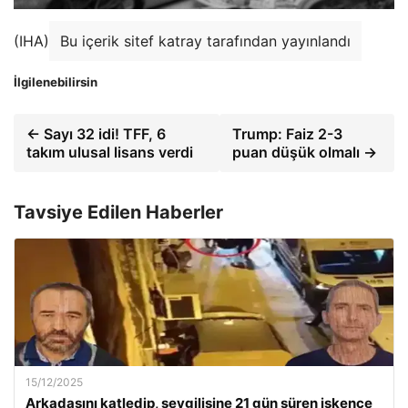
(IHA)
Bu içerik sitef katray tarafından yayınlandı
İlgilenebilirsin
← Sayı 32 idi! TFF, 6
Trump: Faiz 2-3
takım ulusal lisans verdi
puan düşük olmalı →
Tavsiye Edilen Haberler
15/12/2025
Arkadaşını katledip, sevgilisine 21 gün süren işkence