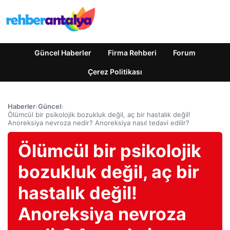
Güncel Haberler
Firma Rehberi
Forum
Çerez Politikası
Haberler
›
Güncel
›
Ölümcül bir psikolojik bozukluk değil, aç bir hastalık değil!
Anoreksiya nevroza nedir? Anoreksiya nasıl tedavi edilir?
Ölümcül bir psikolojik
bozukluk değil, aç bir
hastalık değil!
Anoreksiya nevroza