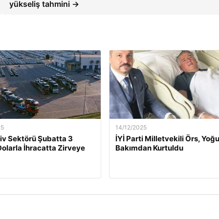
yükseliş tahmini →
25
14/12/2025
v Sektörü Şubatta 3
İYİ Parti Milletvekili Örs, Yoğ
Dolarla İhracatta Zirveye
Bakımdan Kurtuldu