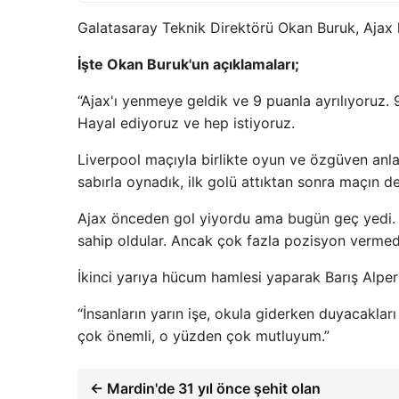
Galatasaray Teknik Direktörü Okan Buruk, Ajax 
İşte Okan Buruk'un açıklamaları;
“Ajax'ı yenmeye geldik ve 9 puanla ayrılıyoruz. 9.
Hayal ediyoruz ve hep istiyoruz.
Liverpool maçıyla birlikte oyun ve özgüven anl
sabırla oynadık, ilk golü attıktan sonra maçın de
Ajax önceden gol yiyordu ama bugün geç yedi.
sahip oldular. Ancak çok fazla pozisyon vermed
İkinci yarıya hücum hamlesi yaparak Barış Alper
“İnsanların yarın işe, okula giderken duyacakla
çok önemli, o yüzden çok mutluyum.”
← Mardin'de 31 yıl önce şehit olan