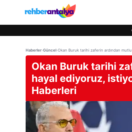
Haberler
›
Güncel
›
Okan Buruk tarihi zaferin ardından mutlu
Okan Buruk tarihi za
hayal ediyoruz, isti
Haberleri