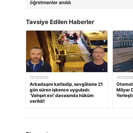
öğretmenler anıldı
Tavsiye Edilen Haberler
15/12/2025
14/12/20
Arkadaşını katledip, sevgilisine 21
Otomoti
gün süren işkence uyguladı:
Milyar 
‘Vahşet evi’ davasında hüküm
Yerleşti
verildi!