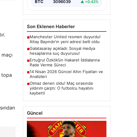
BTC
3096039
▲ +0.42%
Son Eklenen Haberler
ır.
Manchester United resmen duyurdu!
■
Altay Bayındır’ın yeni adresi belli oldu
Galatasaray açıkladı: Sosyal medya
■
hesaplarına suç duyurusu!
u maçı
Ertuğrul Özkök’ün Hakaret İddialarına
■
İfade Verme Süreci
14 Nisan 2026 Güncel Altın Fiyatları ve
■
 topa
Analizleri
Olmaz denen oldu! Maç sırasında
■
yıldırım çarptı: O futbolcu hayatını
kaybetti
ısından
Güncel