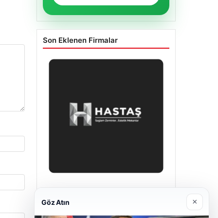
Son Eklenen Firmalar
Enes Kaplan Avukatlık Bürosu
×
28/04/2026
Göz Atın