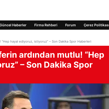
Güncel Haberler
Firma Rehberi
Forum
Çerez Politikas
! “Hep hayal ediyoruz, istiyoruz” – Son Dakika Spor Haberleri
ferin ardından mutlu! “Hep
yoruz” – Son Dakika Spor