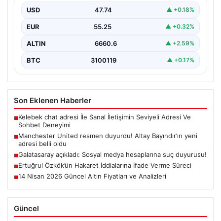
USD
47.74
▲ +0.18%
EUR
55.25
▲ +0.32%
ALTIN
6660.6
▲ +2.59%
BTC
3100119
▲ +0.17%
Son Eklenen Haberler
Kelebek chat adresi İle Sanal İletişimin Seviyeli Adresi Ve
■
Sohbet Deneyimi
Manchester United resmen duyurdu! Altay Bayındır’ın yeni
■
adresi belli oldu
Galatasaray açıkladı: Sosyal medya hesaplarına suç duyurusu!
■
Ertuğrul Özkök’ün Hakaret İddialarına İfade Verme Süreci
■
14 Nisan 2026 Güncel Altın Fiyatları ve Analizleri
■
Güncel