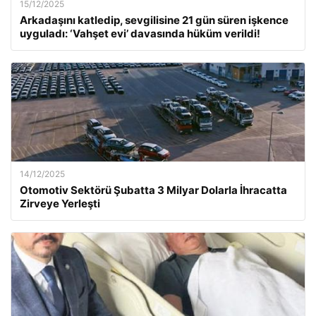
15/12/2025
Arkadaşını katledip, sevgilisine 21 gün süren işkence
uyguladı: ‘Vahşet evi’ davasında hüküm verildi!
14/12/2025
Otomotiv Sektörü Şubatta 3 Milyar Dolarla İhracatta
Zirveye Yerleşti