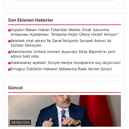
Son Eklenen Haberler
Dışişleri Bakanı Hakan Fidan’dan Mekke Ortak Savunma
■
Anlaşması Açıklaması: “Anlaşma Hiçbir Ülkeyi Hedef Almıyor”
Kelebek chat adresi İle Sanal İletişimin Seviyeli Adresi Ve
■
Sohbet Deneyimi
Manchester United resmen duyurdu! Altay Bayındır’ın yeni
■
adresi belli oldu
Galatasaray açıkladı: Sosyal medya hesaplarına suç duyurusu!
■
Ertuğrul Özkök’ün Hakaret İddialarına İfade Verme Süreci
■
Güncel
08/08/2026