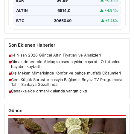
EUR
54.99
▲ +0.24%
ALTIN
6514.0
▲ +4.54%
BTC
3065049
▲ +1.23%
Son Eklenen Haberler
14 Nisan 2026 Güncel Altın Fiyatları ve Analizleri
■
Olmaz denen oldu! Maç sırasında yıldırım çarptı: O futbolcu
■
hayatını kaybetti
Dış Mekan Mimarisinde Konfor ve bahçe mutfağı Çözümleri
■
Cem Küçük Soruşturmasıyla Bağlantılı Beyaz TV Programcısı
■
Tahir Sarıkaya Gözaltında
Çanakkale’de ormanlık alanda yangın çıktı
■
Güncel