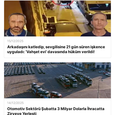
15/12/2025
Arkadaşını katledip, sevgilisine 21 gün süren işkence
uyguladı: ‘Vahşet evi’ davasında hüküm verildi!
14/12/2025
Otomotiv Sektörü Şubatta 3 Milyar Dolarla İhracatta
Zirveye Yerleşti