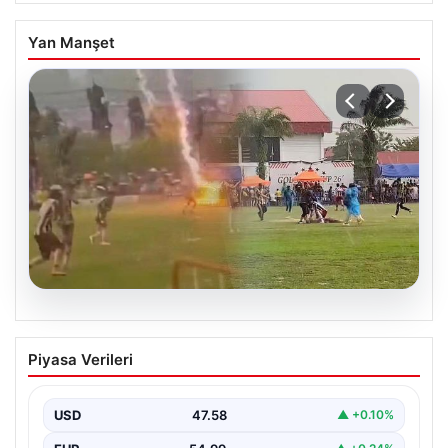
Yan Manşet
05.08.2026
Olmaz denen oldu! Maç sırasında
Piyasa Verileri
yıldırım çarptı: O futbolcu hayatını
kaybetti
USD
47.58
▲ +0.10%