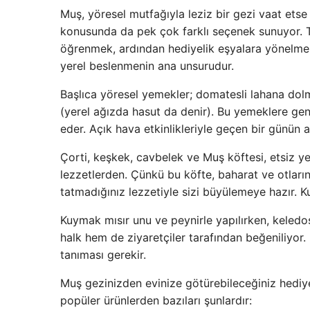
Muş, yöresel mutfağıyla leziz bir gezi vaat etse
konusunda da pek çok farklı seçenek sunuyor. Tu
öğrenmek, ardından hediyelik eşyalara yönelmek.
yerel beslenmenin ana unsurudur.
Başlıca yöresel yemekler; domatesli lahana dolma
(yerel ağızda hasut da denir). Bu yemeklere genel
eder. Açık hava etkinlikleriyle geçen bir günün a
Çorti, keşkek, cavbelek ve Muş köftesi, etsiz
lezzetlerden. Çünkü bu köfte, baharat ve otları
tatmadığınız lezzetiyle sizi büyülemeye hazır. K
Kuymak mısır unu ve peynirle yapılırken, keledo
halk hem de ziyaretçiler tarafından beğeniliyor.
tanıması gerekir.
Muş gezinizden evinize götürebileceğiniz hediye
popüler ürünlerden bazıları şunlardır: