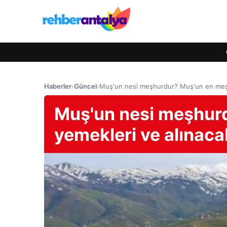
Haberler
›
Güncel
›
Muş'un nesi meşhurdur? Muş'un en meşhu
Muş'un nesi meşhur
yemekleri ve alınaca