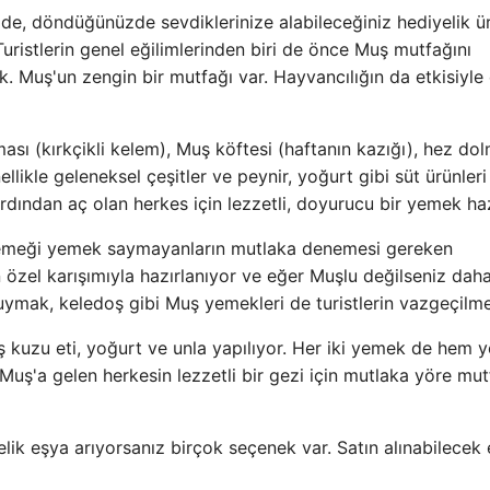
 de, döndüğünüzde sevdiklerinize alabileceğiniz hediyelik ü
ristlerin genel eğilimlerinden biri de önce Muş mutfağını
 Muş'un zengin bir mutfağı var. Hayvancılığın da etkisiyle 
sı (kırkçikli kelem), Muş köftesi (haftanın kazığı), hez do
likle geleneksel çeşitler ve peynir, yoğurt gibi süt ürünleri 
rdından aç olan herkes için lezzetli, doyurucu bir yemek haz
 yemeği yemek saymayanların mutlaka denemesi gereken
n özel karışımıyla hazırlanıyor ve eğer Muşlu değilseniz dah
uymak, keledoş gibi Muş yemekleri de turistlerin vazgeçilme
ş kuzu eti, yoğurt ve unla yapılıyor. Her iki yemek de hem y
 Muş'a gelen herkesin lezzetli bir gezi için mutlaka yöre mut
lik eşya arıyorsanız birçok seçenek var. Satın alınabilecek 