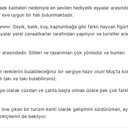
ksek kaliteleri nedeniyle en sevilen hediyelik eşyalar arasında
r eve uygun bir halı bulunmaktadır.
anınır. Geyik, balık, kuş, kaplumbağa gibi farklı hayvan figürl
şyalar yerel zanaatkarlar tarafından yapılıyor ve turistler ar
 arasındadır. Stilleri ve tasarımları çok yönlüdür ve bunları
l renklerini bulabileceğiniz bir sergiye hazır olun! Muş'ta ko
takı ve takı bulabilirsiniz.
iye olarak cüzdan ve çanta başta olmak üzere pek çok farkl
a öne çıkan bir turizm kenti olarak gelişimini sürdürürken, ay
tçilerini de bekliyor.