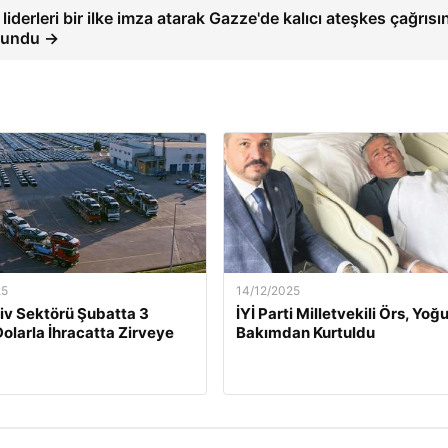
liderleri bir ilke imza atarak Gazze'de kalıcı ateşkes çağrısı
lundu →
25
14/12/2025
v Sektörü Şubatta 3
İYİ Parti Milletvekili Örs, Yoğ
Dolarla İhracatta Zirveye
Bakımdan Kurtuldu