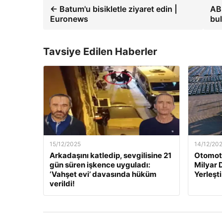
← Batum'u bisikletle ziyaret edin |
AB 
Euronews
bu
Tavsiye Edilen Haberler
15/12/2025
14/12/20
Arkadaşını katledip, sevgilisine 21
Otomoti
gün süren işkence uyguladı:
Milyar 
‘Vahşet evi’ davasında hüküm
Yerleşti
verildi!