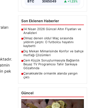
BTC
3065049
▲ +1.23%
Son Eklenen Haberler
aları
14 Nisan 2026 Güncel Altın Fiyatları ve
■
Analizleri
Olmaz denen oldu! Maç sırasında
■
yıldırım çarptı: O futbolcu hayatını
kaybetti
Dış Mekan Mimarisinde Konfor ve bahçe
■
mutfağı Çözümleri
ktadır.
Cem Küçük Soruşturmasıyla Bağlantılı
■
Beyaz TV Programcısı Tahir Sarıkaya
tatmin
Gözaltında
rin pek
Çanakkale’de ormanlık alanda yangın
■
çıktı
Güncel