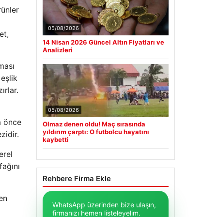
rünler
05/08/2026
et,
14 Nisan 2026 Güncel Altın Fiyatları ve
Analizleri
lması
eşlik
ırlar.
05/08/2026
a önce
Olmaz denen oldu! Maç sırasında
yıldırım çarptı: O futbolcu hayatını
zidir.
kaybetti
erel
fağını
Rehbere Firma Ekle
en
WhatsApp üzerinden bize ulaşın,
firmanızı hemen listeleyelim.