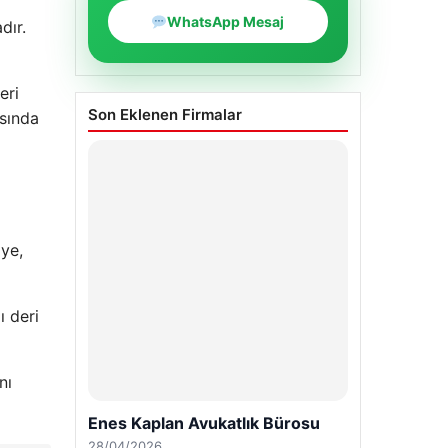
WhatsApp Mesaj
dır.
eri
Son Eklenen Firmalar
asında
lye,
ı deri
nı
Enes Kaplan Avukatlık Bürosu
28/04/2026