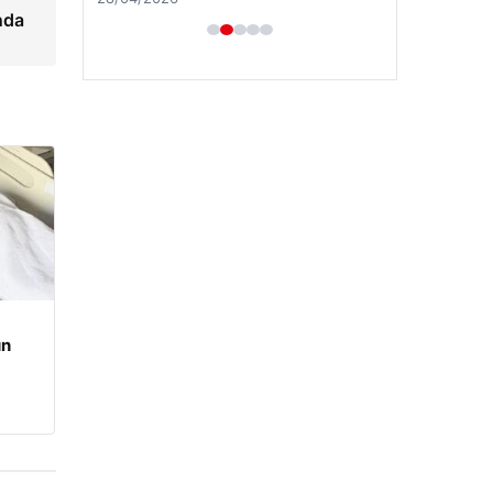
nda
un