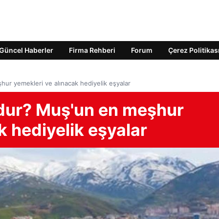
Güncel Haberler
Firma Rehberi
Forum
Çerez Politikas
r yemekleri ve alınacak hediyelik eşyalar
dur? Muş'un en meşhur
k hediyelik eşyalar