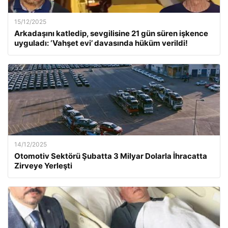
15/12/2025
Arkadaşını katledip, sevgilisine 21 gün süren işkence
uyguladı: ‘Vahşet evi’ davasında hüküm verildi!
14/12/2025
Otomotiv Sektörü Şubatta 3 Milyar Dolarla İhracatta
Zirveye Yerleşti