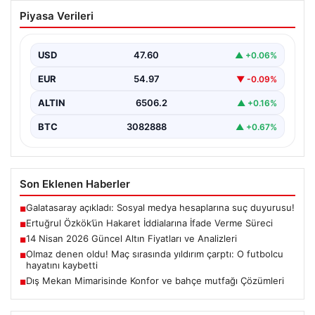
Ertuğrul Özkök’ün Hakaret İddialarına
Piyasa Verileri
İfade Verme Süreci
Ünlü gazeteci ve yazar Ertuğrul Özkök,
Cumhurbaşkanına hakaret iddialarıyla yürütülen
USD
47.60
▲ +0.06%
soruşturma kapsamında İstanbul Adalet…
EUR
54.97
▼ -0.09%
ALTIN
6506.2
▲ +0.16%
BTC
3082888
▲ +0.67%
Son Eklenen Haberler
Galatasaray açıkladı: Sosyal medya hesaplarına suç duyurusu!
■
Ertuğrul Özkök’ün Hakaret İddialarına İfade Verme Süreci
■
14 Nisan 2026 Güncel Altın Fiyatları ve Analizleri
■
Olmaz denen oldu! Maç sırasında yıldırım çarptı: O futbolcu
■
hayatını kaybetti
Dış Mekan Mimarisinde Konfor ve bahçe mutfağı Çözümleri
■