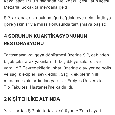
Kaza, saat 17.00 sıralarında Melikgazi İlçesi Fatih İlçesi
Mezarlık Sokak'ta meydana geldi.
Ş.P. akrabalarının bulunduğu bağdaki eve geldi. İddiaya
göre yakınlarıyla miras konusunda tartışmaya başladı.
4 SORUNUN KUAKTİKASYONUNUN
RESTORASYONU
Tartışmanın kavgaya dönüşmesi üzerine Ş.P, cebinden
bıçak çıkararak yakınları İ.T, DT, Ş.P'ye saldırdı. ve
yaralı YP Çevredekilerin ihbarı üzerine olay yerine polis
ve sağlık ekipleri sevk edildi. Sağlık ekiplerinin ilk
müdahalesinin ardından yaralılar Erciyes Üniversitesi
Tıp Fakültesi Hastanesi'ne kaldırıldı.
2 KİŞİ TEHLİKE ALTINDA
Yaralılardan Ş.P.'nin tedavisi sürüyor. YP'nin hayati