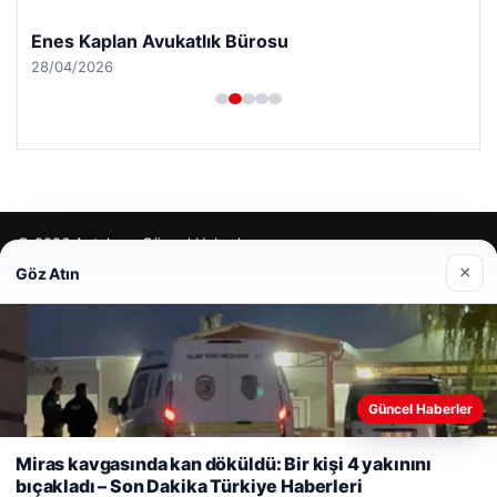
Enes Kaplan Avukatlık Bürosu
28/04/2026
© 2026 Antalya – Güncel Haberler
×
Göz Atın
lemagrup.com.tr
io
Güncel Haberler
Web sitemizi nasıl kullandığınızı daha iyi anlayabilmek,
deneyiminizi kişiselleştirmek ve geliştirmek amacıyla çerezler
Miras kavgasında kan döküldü: Bir kişi 4 yakınını
kullanıyoruz.
Çerez Politikamız
bıçakladı – Son Dakika Türkiye Haberleri