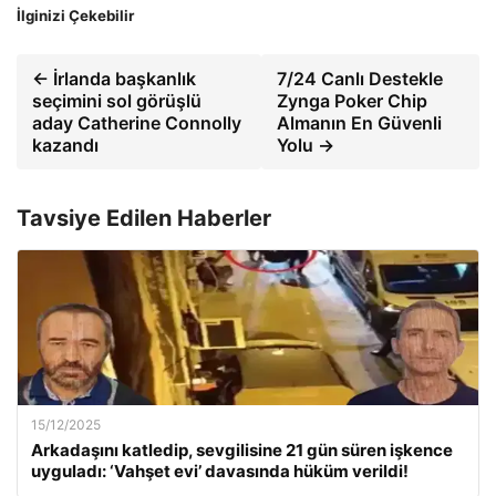
İlginizi Çekebilir
← İrlanda başkanlık
7/24 Canlı Destekle
seçimini sol görüşlü
Zynga Poker Chip
aday Catherine Connolly
Almanın En Güvenli
kazandı
Yolu →
Tavsiye Edilen Haberler
15/12/2025
Arkadaşını katledip, sevgilisine 21 gün süren işkence
uyguladı: ‘Vahşet evi’ davasında hüküm verildi!