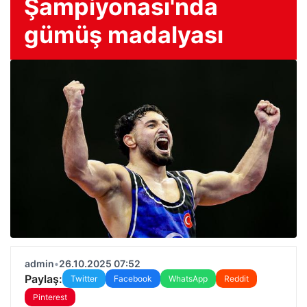
Şampiyonası'nda
gümüş madalyası
admin
•
26.10.2025 07:52
Paylaş:
Twitter
Facebook
WhatsApp
Reddit
Pinterest