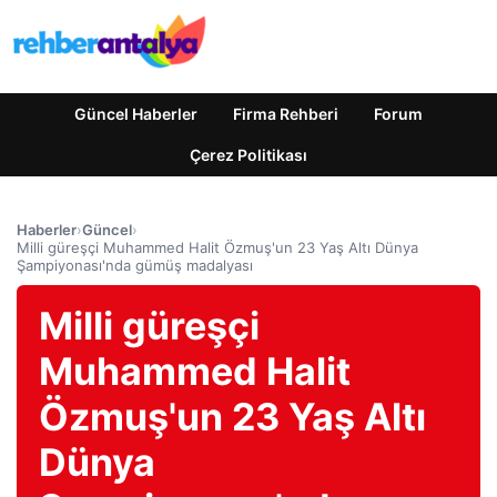
Güncel Haberler
Firma Rehberi
Forum
Çerez Politikası
Haberler
›
Güncel
›
Milli güreşçi Muhammed Halit Özmuş'un 23 Yaş Altı Dünya
Şampiyonası'nda gümüş madalyası
Milli güreşçi
Muhammed Halit
Özmuş'un 23 Yaş Altı
Dünya