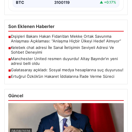
BTC
3100119
▲ +0.17%
Son Eklenen Haberler
Dışişleri Bakanı Hakan Fidan’dan Mekke Ortak Savunma
■
Anlaşması Açıklaması: “Anlaşma Hiçbir Ülkeyi Hedef Almıyor”
Kelebek chat adresi İle Sanal İletişimin Seviyeli Adresi Ve
■
Sohbet Deneyimi
Manchester United resmen duyurdu! Altay Bayındır’ın yeni
■
adresi belli oldu
Galatasaray açıkladı: Sosyal medya hesaplarına suç duyurusu!
■
Ertuğrul Özkök’ün Hakaret İddialarına İfade Verme Süreci
■
Güncel
08/08/2026