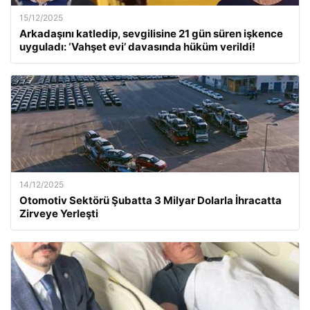
15/12/2025
Arkadaşını katledip, sevgilisine 21 gün süren işkence
uyguladı: ‘Vahşet evi’ davasında hüküm verildi!
14/12/2025
Otomotiv Sektörü Şubatta 3 Milyar Dolarla İhracatta
Zirveye Yerleşti