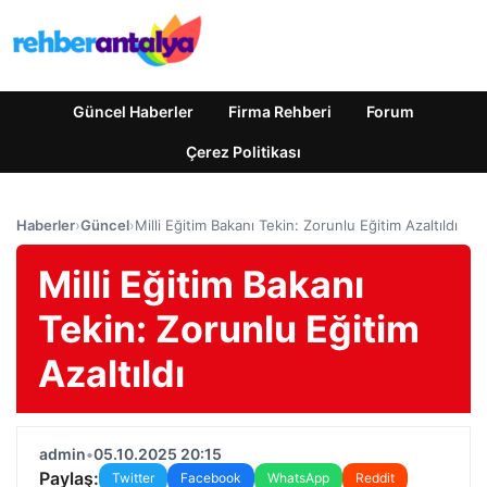
Güncel Haberler
Firma Rehberi
Forum
Çerez Politikası
Haberler
›
Güncel
›
Milli Eğitim Bakanı Tekin: Zorunlu Eğitim Azaltıldı
Milli Eğitim Bakanı
Tekin: Zorunlu Eğitim
Azaltıldı
admin
•
05.10.2025 20:15
Paylaş:
Twitter
Facebook
WhatsApp
Reddit