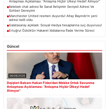
Anlaşması Açıklaması: “Anlaşma Hiçbir Ülkeyi Hedef Almıyor”
Kelebek chat adresi İle Sanal İletişimin Seviyeli Adresi Ve
■
Sohbet Deneyimi
Manchester United resmen duyurdu! Altay Bayındır’ın yeni
■
adresi belli oldu
Galatasaray açıkladı: Sosyal medya hesaplarına suç duyurusu!
■
Ertuğrul Özkök’ün Hakaret İddialarına İfade Verme Süreci
■
Güncel
08/08/2026
Dışişleri Bakanı Hakan Fidan’dan Mekke Ortak Savunma
Anlaşması Açıklaması: “Anlaşma Hiçbir Ülkeyi Hedef
Almıyor”