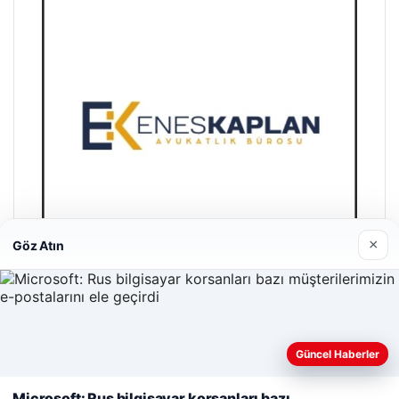
×
Göz Atın
Enes Kaplan Avukatlık Bürosu
28/04/2026
Güncel Haberler
Web sitemizi nasıl kullandığınızı daha iyi anlayabilmek,
deneyiminizi kişiselleştirmek ve geliştirmek amacıyla çerezler
Microsoft: Rus bilgisayar korsanları bazı