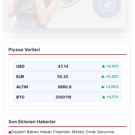
08.08.2026
Kelebek chat adresi İle Sanal İletişimin
Piyasa Verileri
Seviyeli Adresi Ve Sohbet Deneyimi
Dijital çağında bireylerin güvenli bir biçimde irtibat
kurması ciddi bir değer barındırmaktadır. Günümüzde
USD
47.74
▲ +0.18%
birçok…
EUR
55.25
▲ +0.32%
ALTIN
6660.6
▲ +2.59%
BTC
3100119
▲ +0.17%
Son Eklenen Haberler
Dışişleri Bakanı Hakan Fidan’dan Mekke Ortak Savunma
■