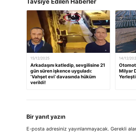
Tavsiye Edilen Haberler
15/12/2025
14/12/20
Arkadaşını katledip, sevgilisine 21
Otomoti
gün süren işkence uyguladı:
Milyar 
‘Vahşet evi’ davasında hüküm
Yerleşti
verildi!
Bir yanıt yazın
E-posta adresiniz yayınlanmayacak.
Gerekli ala