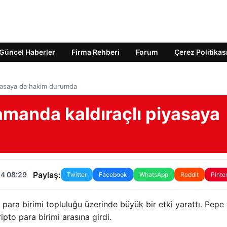
Güncel Haberler
Firma Rehberi
Forum
Çerez Politikas
iyasaya da hakim durumda
amanda kaldıraçlı piyasaya
Paylaş:
24 08:29
Twitter
Facebook
WhatsApp
Reddit
Pinte
para birimi topluluğu üzerinde büyük bir etki yarattı. Pepe
ipto para birimi arasına girdi.