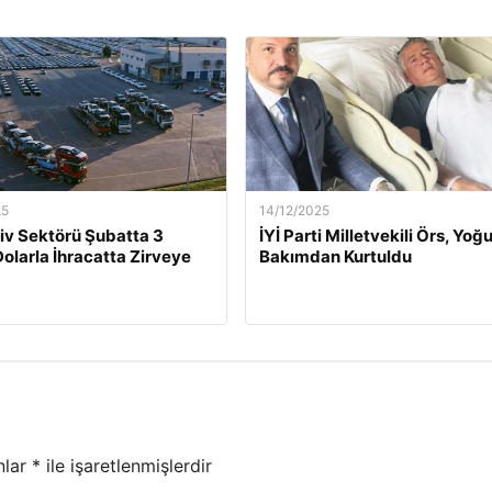
25
14/12/2025
v Sektörü Şubatta 3
İYİ Parti Milletvekili Örs, Yoğ
Dolarla İhracatta Zirveye
Bakımdan Kurtuldu
nlar
*
ile işaretlenmişlerdir