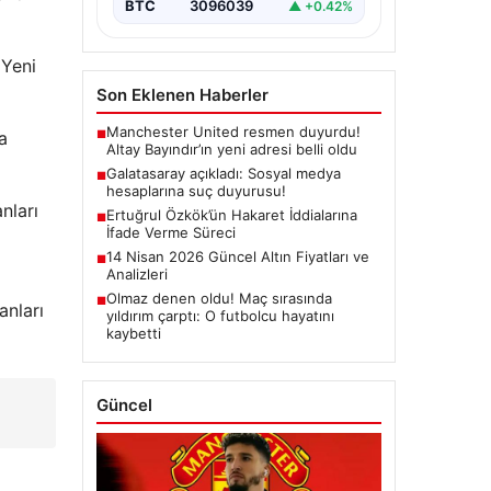
BTC
3096039
▲ +0.42%
 Yeni
Son Eklenen Haberler
Manchester United resmen duyurdu!
a
■
Altay Bayındır’ın yeni adresi belli oldu
Galatasaray açıkladı: Sosyal medya
■
hesaplarına suç duyurusu!
nları
Ertuğrul Özkök’ün Hakaret İddialarına
■
İfade Verme Süreci
14 Nisan 2026 Güncel Altın Fiyatları ve
■
Analizleri
Olmaz denen oldu! Maç sırasında
■
anları
yıldırım çarptı: O futbolcu hayatını
kaybetti
Güncel