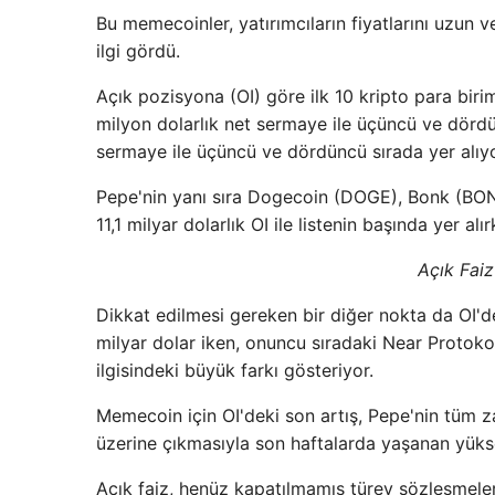
Bu memecoinler, yatırımcıların fiyatlarını uzun
ilgi gördü.
Açık pozisyona (OI) göre ilk 10 kripto para bir
milyon dolarlık net sermaye ile üçüncü ve dördün
sermaye ile üçüncü ve dördüncü sırada yer alıyo
Pepe'nin yanı sıra Dogecoin (DOGE), Bonk (BONK
11,1 milyar dolarlık OI ile listenin başında yer a
Açık Fai
Dikkat edilmesi gereken bir diğer nokta da OI'de 
milyar dolar iken, onuncu sıradaki Near Protoko
ilgisindeki büyük farkı gösteriyor.
Memecoin için OI'deki son artış, Pepe'nin tüm z
üzerine çıkmasıyla son haftalarda yaşanan yüks
Açık faiz, henüz kapatılmamış türev sözleşmeleri