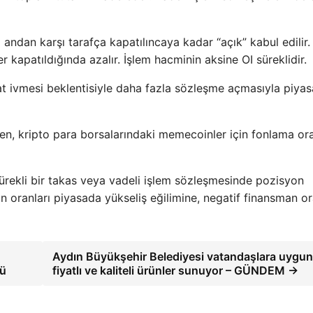
ı andan karşı tarafça kapatılıncaya kadar “açık” kabul edilir.
 kapatıldığında azalır. İşlem hacminin aksine OI süreklidir.
iyat ivmesi beklentisiyle daha fazla sözleşme açmasıyla piyas
n, kripto para borsalarındaki memecoinler için fonlama ora
sürekli bir takas veya vadeli işlem sözleşmesinde pozisyon
an oranları piyasada yükseliş eğilimine, negatif finansman or
Aydın Büyükşehir Belediyesi vatandaşlara uygun
lü
fiyatlı ve kaliteli ürünler sunuyor – GÜNDEM →