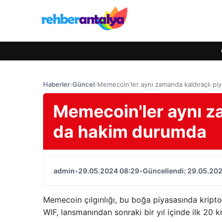
Haberler
›
Güncel
›
Memecoin'ler aynı zamanda kaldıraçlı p
Memecoin'ler aynı z
da hakim durumda
admin
•
29.05.2024 08:29
•
Güncellendi: 29.05.20
Memecoin çılgınlığı, bu boğa piyasasında kripto 
WIF, lansmanından sonraki bir yıl içinde ilk 20 kr