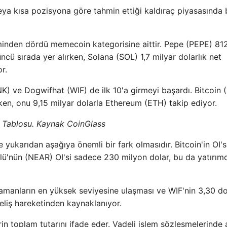
 veya kısa pozisyona göre tahmin ettiği kaldıraç piyasasında
iminden dördü memecoin kategorisine aittir. Pepe (PEPE) 81
cü sırada yer alırken, Solana (SOL) 1,7 milyar dolarlık net
r.
) ve Dogwifhat (WIF) de ilk 10'a girmeyi başardı. Bitcoin 
lırken, onu 9,15 milyar dolarla Ethereum (ETH) takip ediyor.
z Tablosu. Kaynak CoinGlass
yukarıdan aşağıya önemli bir fark olmasıdır. Bitcoin'in OI'si
lü'nün (NEAR) OI'si sadece 230 milyon dolar, bu da yatırımc
amanların en yüksek seviyesine ulaşması ve WIF'nin 3,30 do
eliş hareketinden kaynaklanıyor.
n toplam tutarını ifade eder. Vadeli işlem sözleşmelerinde a