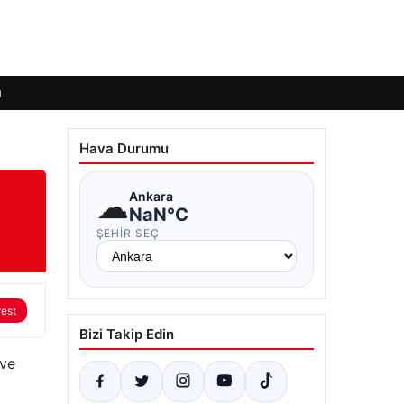
ı
Hava Durumu
☁
Ankara
NaN°C
ŞEHIR SEÇ
rest
Bizi Takip Edin
 ve