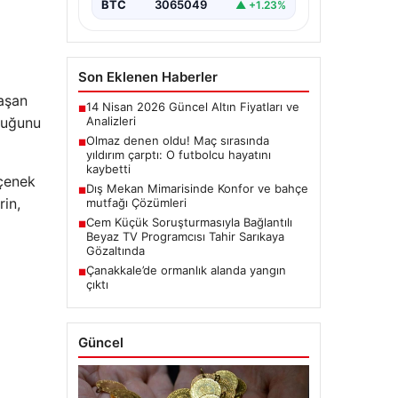
BTC
3065049
▲ +1.23%
Son Eklenen Haberler
laşan
14 Nisan 2026 Güncel Altın Fiyatları ve
■
Analizleri
duğunu
Olmaz denen oldu! Maç sırasında
■
yıldırım çarptı: O futbolcu hayatını
kaybetti
eçenek
Dış Mekan Mimarisinde Konfor ve bahçe
■
rin,
mutfağı Çözümleri
Cem Küçük Soruşturmasıyla Bağlantılı
■
Beyaz TV Programcısı Tahir Sarıkaya
Gözaltında
Çanakkale’de ormanlık alanda yangın
■
çıktı
Güncel