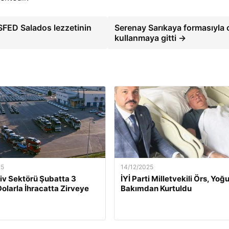
SFED Salados lezzetinin
Serenay Sarıkaya formasıyla 
kullanmaya gitti →
25
14/12/2025
v Sektörü Şubatta 3
İYİ Parti Milletvekili Örs, Yoğ
Dolarla İhracatta Zirveye
Bakımdan Kurtuldu