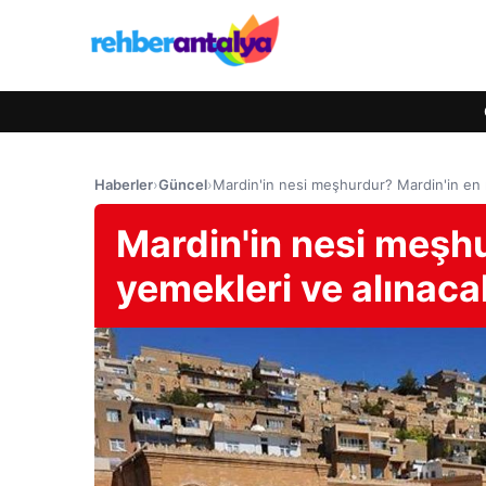
Haberler
›
Güncel
›
Mardin'in nesi meşhurdur? Mardin'in en 
Mardin'in nesi meşh
yemekleri ve alınaca