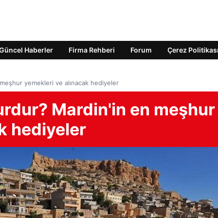
Güncel Haberler
Firma Rehberi
Forum
Çerez Politikas
meşhur yemekleri ve alınacak hediyeler
urdur? Mardin'in en meşhur
k hediyeler