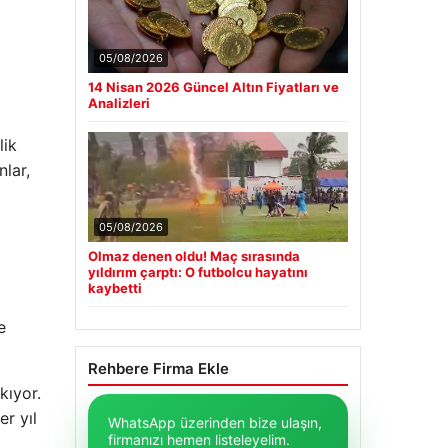
05/08/2026
14 Nisan 2026 Güncel Altın Fiyatları ve
Analizleri
lik
nlar,
05/08/2026
Olmaz denen oldu! Maç sırasında
yıldırım çarptı: O futbolcu hayatını
kaybetti
e
Rehbere Firma Ekle
kıyor.
er yıl
WhatsApp üzerinden bize ulaşın,
firmanızı hemen listeleyelim.