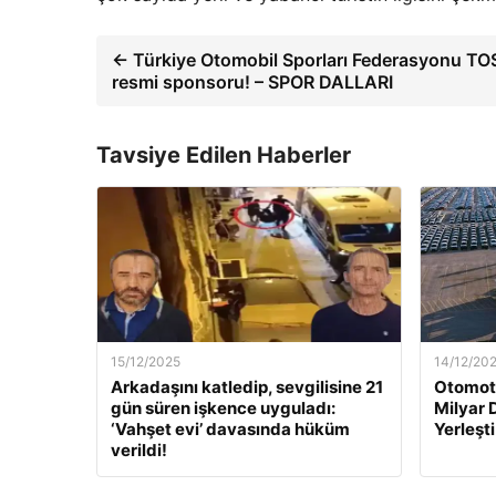
← Türkiye Otomobil Sporları Federasyonu TO
resmi sponsoru! – SPOR DALLARI
Tavsiye Edilen Haberler
15/12/2025
14/12/20
Arkadaşını katledip, sevgilisine 21
Otomoti
gün süren işkence uyguladı:
Milyar 
‘Vahşet evi’ davasında hüküm
Yerleşti
verildi!