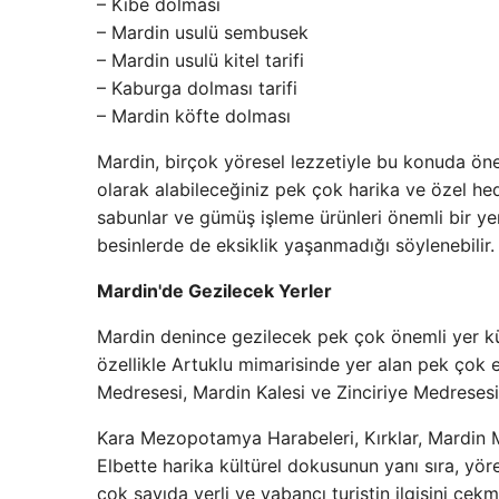
– Kibe dolması
– Mardin usulü sembusek
– Mardin usulü kitel tarifi
– Kaburga dolması tarifi
– Mardin köfte dolması
Mardin, birçok yöresel lezzetiyle bu konuda önem
olarak alabileceğiniz pek çok harika ve özel hedi
sabunlar ve gümüş işleme ürünleri önemli bir ye
besinlerde de eksiklik yaşanmadığı söylenebilir.
Mardin'de Gezilecek Yerler
Mardin denince gezilecek pek çok önemli yer kü
özellikle Artuklu mimarisinde yer alan pek ço
Medresesi, Mardin Kalesi ve Zinciriye Medreses
Kara Mezopotamya Harabeleri, Kırklar, Mardin M
Elbette harika kültürel dokusunun yanı sıra, yöre
çok sayıda yerli ve yabancı turistin ilgisini çekm