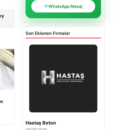
WhatsApp Mesaj
oy
Son Eklenen Firmalar
un
Enes Kaplan Avukatlık Bürosu
28/04/2026