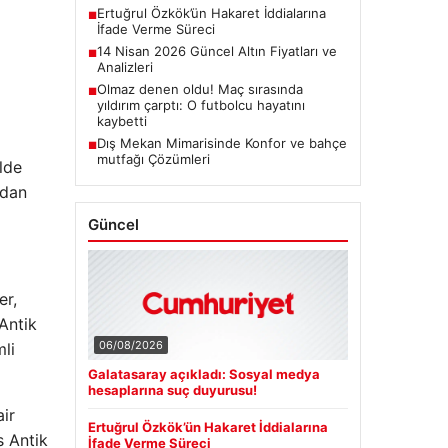
Ertuğrul Özkök’ün Hakaret İddialarına
■
İfade Verme Süreci
14 Nisan 2026 Güncel Altın Fiyatları ve
■
Analizleri
Olmaz denen oldu! Maç sırasında
■
yıldırım çarptı: O futbolcu hayatını
kaybetti
Dış Mekan Mimarisinde Konfor ve bahçe
■
mutfağı Çözümleri
lde
'dan
Güncel
er,
Antik
06/08/2026
li
Galatasaray açıkladı: Sosyal medya
hesaplarına suç duyurusu!
ir
Ertuğrul Özkök’ün Hakaret İddialarına
s Antik
İfade Verme Süreci