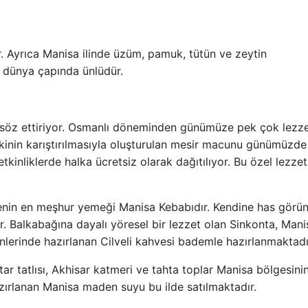
. Ayrıca Manisa ilinde üzüm, pamuk, tütün ve zeytin
gi dünya çapında ünlüdür.
 söz ettiriyor. Osmanlı döneminden günümüze pek çok lezz
inin karıştırılmasıyla oluşturulan mesir macunu günümüzde
kinliklerde halka ücretsiz olarak dağıtılıyor. Bu özel lezzet
lgenin en meşhur yemeği Manisa Kebabıdır. Kendine has gör
r. Balkabağına dayalı yöresel bir lezzet olan Sinkonta, Mani
nlerinde hazırlanan Cilveli kahvesi bademle hazırlanmaktadı
tar tatlısı, Akhisar katmeri ve tahta toplar Manisa bölgesini
azırlanan Manisa maden suyu bu ilde satılmaktadır.