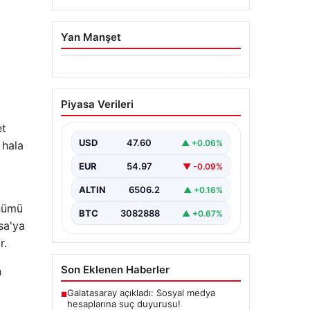
Yan Manşet
06.08.2026
Ertuğrul Özkök’ün
Piyasa Verileri
Hakaret İddialarına İfade
Verme Süreci
et
USD
47.60
▲ +0.06%
 hala
Ünlü gazeteci ve yazar Ertuğrul
Özkök, Cumhurbaşkanına hakaret
EUR
54.97
▼ -0.09%
iddialarıyla yürütülen soruşturma
kapsamında İstanbul Adalet…
ALTIN
6506.2
▲ +0.16%
ünümü
BTC
3082888
▲ +0.67%
sa'ya
r.
Son Eklenen Haberler
n
Galatasaray açıkladı: Sosyal medya
■
hesaplarına suç duyurusu!