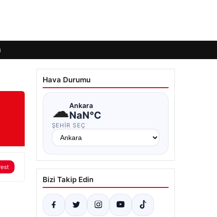
ı
Hava Durumu
☁
Ankara
NaN°C
ŞEHIR SEÇ
rest
Bizi Takip Edin