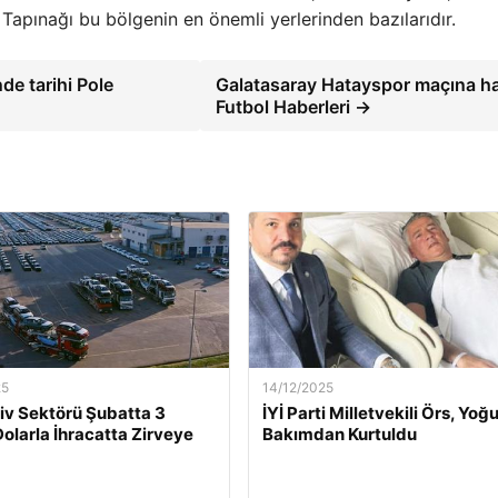
apınağı bu bölgenin en önemli yerlerinden bazılarıdır.
de tarihi Pole
Galatasaray Hatayspor maçına ha
Futbol Haberleri →
25
14/12/2025
v Sektörü Şubatta 3
İYİ Parti Milletvekili Örs, Yoğ
Dolarla İhracatta Zirveye
Bakımdan Kurtuldu