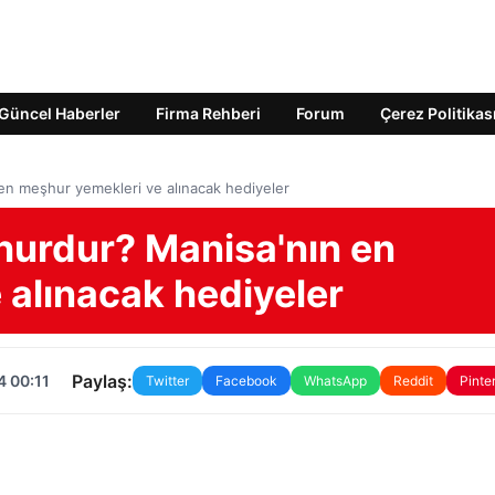
Güncel Haberler
Firma Rehberi
Forum
Çerez Politikas
en meşhur yemekleri ve alınacak hediyeler
hurdur? Manisa'nın en
 alınacak hediyeler
Paylaş:
4 00:11
Twitter
Facebook
WhatsApp
Reddit
Pinte