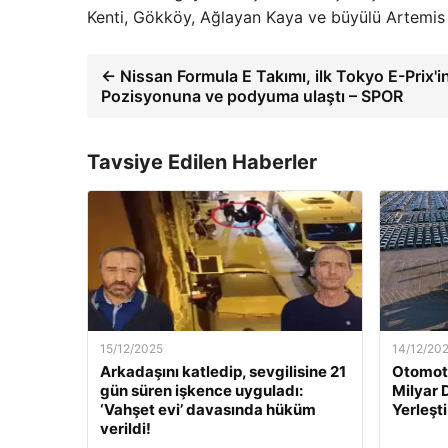
Kenti, Gökköy, Ağlayan Kaya ve büyülü Artemis T
← Nissan Formula E Takımı, ilk Tokyo E-Prix'in
Pozisyonuna ve podyuma ulaştı – SPOR
Tavsiye Edilen Haberler
15/12/2025
14/12/20
Arkadaşını katledip, sevgilisine 21
Otomoti
gün süren işkence uyguladı:
Milyar 
‘Vahşet evi’ davasında hüküm
Yerleşti
verildi!