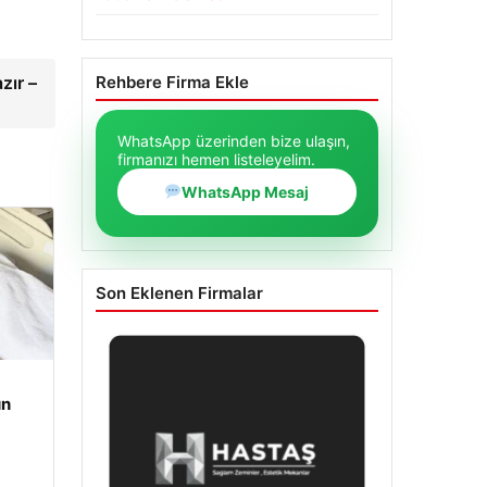
zır –
Rehbere Firma Ekle
WhatsApp üzerinden bize ulaşın,
firmanızı hemen listeleyelim.
WhatsApp Mesaj
Son Eklenen Firmalar
un