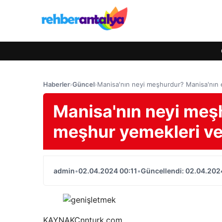
Haberler
›
Güncel
›
Manisa'nın neyi meşhurdur? Manisa'nın 
Manisa'nın neyi meş
meşhur yemekleri ve
admin
•
02.04.2024 00:11
•
Güncellendi: 02.04.202
KAYNAK
Cnnturk.com