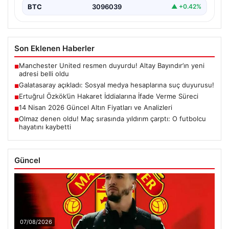
BTC
3096039
▲ +0.42%
Son Eklenen Haberler
Manchester United resmen duyurdu! Altay Bayındır’ın yeni
■
adresi belli oldu
Galatasaray açıkladı: Sosyal medya hesaplarına suç duyurusu!
■
Ertuğrul Özkök’ün Hakaret İddialarına İfade Verme Süreci
■
14 Nisan 2026 Güncel Altın Fiyatları ve Analizleri
■
Olmaz denen oldu! Maç sırasında yıldırım çarptı: O futbolcu
■
hayatını kaybetti
Güncel
07/08/2026