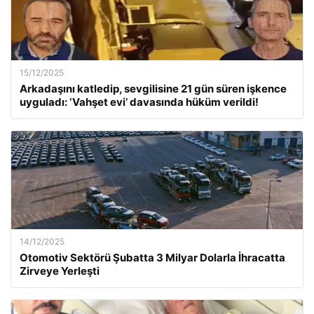
15/12/2025
Arkadaşını katledip, sevgilisine 21 gün süren işkence
uyguladı: ‘Vahşet evi’ davasında hüküm verildi!
14/12/2025
Otomotiv Sektörü Şubatta 3 Milyar Dolarla İhracatta
Zirveye Yerleşti