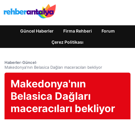
Güncel Haberler
Firma Rehberi
Forum
Çerez Politikası
Haberler
›
Güncel
›
Makedonya'nın Belasica Dağları maceracıları bekliyor
Makedonya'nın
Belasica Dağları
maceracıları bekliyor