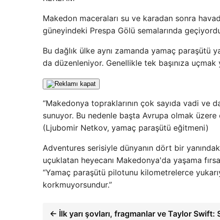
Makedon maceraları su ve karadan sonra havad
güneyindeki Prespa Gölü semalarında geçiyordu
Bu dağlık ülke aynı zamanda yamaç paraşütü yar
da düzenleniyor. Genellikle tek başınıza uçmak y
“Makedonya topraklarının çok sayıda vadi ve d
sunuyor. Bu nedenle başta Avrupa olmak üzere d
(Ljubomir Netkov, yamaç paraşütü eğitmeni)
Adventures serisiyle dünyanın dört bir yanındak
uçuklatan heyecanı Makedonya'da yaşama fırsat
“Yamaç paraşütü pilotunu kilometrelerce yukarı
korkmuyorsundur.”
← İlk yarı şovları, fragmanlar ve Taylor Swift: