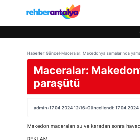
Haberler
›
Güncel
›
Maceralar: Makedonya semalarında yam
Maceralar: Makedon
paraşütü
admin
•
17.04.2024 12:16
•
Güncellendi: 17.04.2024 
Makedon maceraları su ve karadan sonra havad
REKLAM