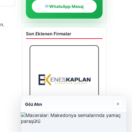
WhatsApp Mesaj
n.
Son Eklenen Firmalar
×
Göz Atın
Enes Kaplan Avukatlık Bürosu
28/04/2026