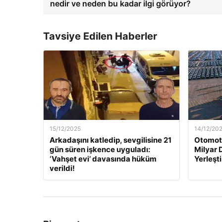
nedir ve neden bu kadar ilgi görüyor?
Tavsiye Edilen Haberler
15/12/2025
14/12/20
Arkadaşını katledip, sevgilisine 21
Otomoti
gün süren işkence uyguladı:
Milyar 
‘Vahşet evi’ davasında hüküm
Yerleşti
verildi!