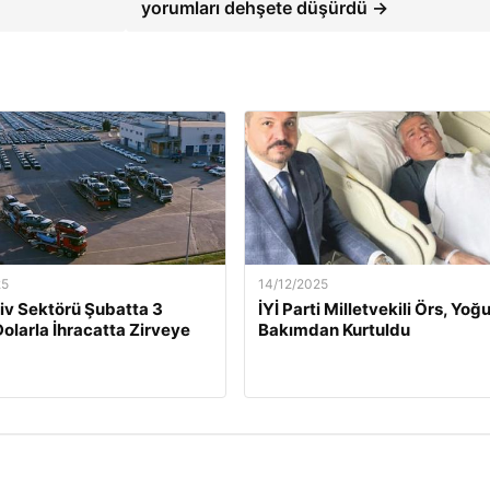
yorumları dehşete düşürdü →
25
14/12/2025
v Sektörü Şubatta 3
İYİ Parti Milletvekili Örs, Yoğ
Dolarla İhracatta Zirveye
Bakımdan Kurtuldu