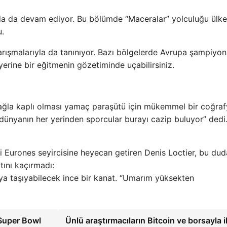
a da devam ediyor. Bu bölümde “Maceralar” yolculuğu ülke
.
ışmalarıyla da tanınıyor. Bazı bölgelerde Avrupa şampiyona
erine bir eğitmenin gözetiminde uçabilirsiniz.
ağla kaplı olması yamaç paraşütü için mükemmel bir coğra
ünyanın her yerinden sporcular burayı cazip buluyor” dedi
i Eurones seyircisine heyecan getiren Denis Loctier, bu du
ını kaçırmadı:
ya taşıyabilecek ince bir kanat. “Umarım yüksekten
 Super Bowl
Ünlü araştırmacıların Bitcoin ve borsayla il