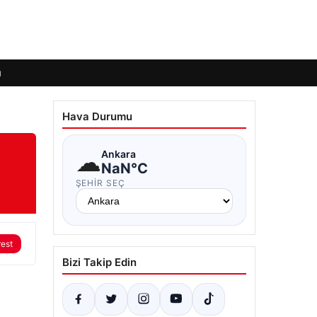
ı
Hava Durumu
☁
Ankara
NaN°C
ŞEHIR SEÇ
rest
Bizi Takip Edin