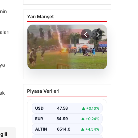
nin
Yan Manşet
ları
fya
.
05.08.2026
Olmaz denen oldu! Maç
Piyasa Verileri
dak
sırasında yıldırım çarptı:
O futbolcu hayatını
kaybetti
USD
47.58
▲ +0.10%
EUR
54.99
▲ +0.24%
ALTIN
6514.0
▲ +4.54%
gili