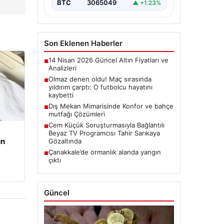
BTC
3065049
▲ +1.23%
Son Eklenen Haberler
14 Nisan 2026 Güncel Altın Fiyatları ve
■
Analizleri
Olmaz denen oldu! Maç sırasında
■
yıldırım çarptı: O futbolcu hayatını
kaybetti
Dış Mekan Mimarisinde Konfor ve bahçe
■
mutfağı Çözümleri
Cem Küçük Soruşturmasıyla Bağlantılı
■
Beyaz TV Programcısı Tahir Sarıkaya
un
Gözaltında
Çanakkale’de ormanlık alanda yangın
■
çıktı
Güncel