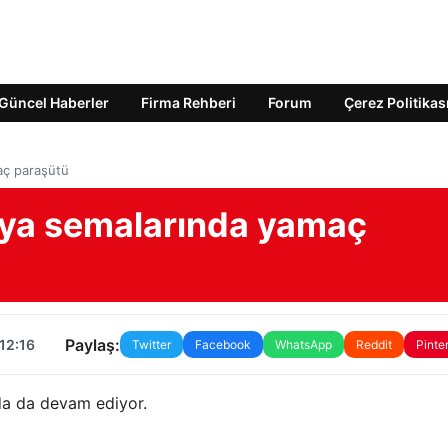
Güncel Haberler
Firma Rehberi
Forum
Çerez Politikas
aç paraşütü
ya semalarında yamaç
Paylaş:
12:16
Twitter
Facebook
WhatsApp
Reddit
Pinte
a da devam ediyor.