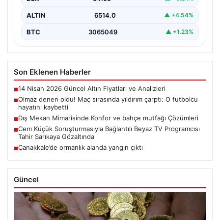
ALTIN
6514.0
▲ +4.54%
BTC
3065049
▲ +1.23%
Son Eklenen Haberler
14 Nisan 2026 Güncel Altın Fiyatları ve Analizleri
■
Olmaz denen oldu! Maç sırasında yıldırım çarptı: O futbolcu
■
hayatını kaybetti
Dış Mekan Mimarisinde Konfor ve bahçe mutfağı Çözümleri
■
Cem Küçük Soruşturmasıyla Bağlantılı Beyaz TV Programcısı
■
Tahir Sarıkaya Gözaltında
Çanakkale’de ormanlık alanda yangın çıktı
■
Güncel