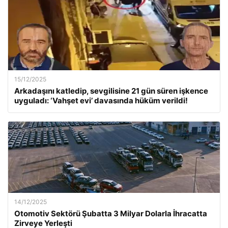
15/12/2025
Arkadaşını katledip, sevgilisine 21 gün süren işkence
uyguladı: ‘Vahşet evi’ davasında hüküm verildi!
14/12/2025
Otomotiv Sektörü Şubatta 3 Milyar Dolarla İhracatta
Zirveye Yerleşti