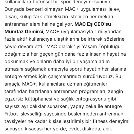
kullanıcılara bütünsel bir spor deneyimi sunuyor.
Dünyada benzeri olmayan MAC+ uygulaması ile ev,
dışarı, kulüp fark etmeksizin istenilen her mekan
antrenman alanı haline geliyor.
MAC Eş CEO'su
Mümtaz Demirci,
MAC+ uygulamasıyla 1 milyondan
fazla aktif kullanıcıya ulaştıklarını belirterek sözlerine
şöyle devam etti:
“MAC olarak 'İyi Yaşam Topluluğu'
odağımızla her geçen gün daha fazla insanın hayatına
dokunmak ve onların daha iyi bir yaşama adım
atmasını sağlamak amacıyla sporu hayatın her alanına
entegre etmek için çalışmalarımızı sürdürüyoruz. Bu
amaçla MAC+, kullanıcılara uzman eğitmenler
tarafından hazırlanan antrenman programları, zengin
egzersiz kütüphanesi ve sağlık entegrasyonu gibi
sayısız ayrıcalıklar sunarken, yapay zeka ile entegre
Fitbot işlevselliği sayesinde beslenmeden antrenman
tavsiyelerine kadar kişiselleştirilmiş bir fitness deneyimi
sunuyor. kısacası her yerde, evde, diskoda, açık