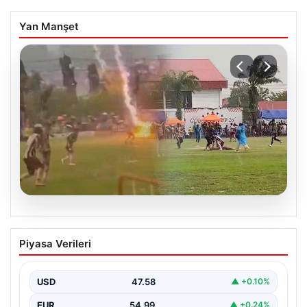
Yan Manşet
05.08.2026
Olmaz denen oldu! Maç sırasında
Piyasa Verileri
yıldırım çarptı: O futbolcu hayatını
kaybetti
USD
47.58
▲ +0.10%
EUR
54.99
▲ +0.24%