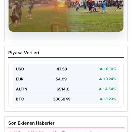
05.08.2026
Olmaz denen oldu! Maç sırasında
Piyasa Verileri
yıldırım çarptı: O futbolcu hayatını
kaybetti
USD
47.58
▲ +0.10%
EUR
54.99
▲ +0.24%
ALTIN
6514.0
▲ +4.54%
BTC
3065049
▲ +1.23%
Son Eklenen Haberler