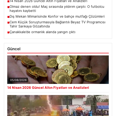
14 Nisan 2026 Güncel Altın Fiyatları ve Analizleri
■
Olmaz denen oldu! Maç sırasında yıldırım çarptı: O futbolcu
■
hayatını kaybetti
Dış Mekan Mimarisinde Konfor ve bahçe mutfağı Çözümleri
■
Cem Küçük Soruşturmasıyla Bağlantılı Beyaz TV Programcısı
■
Tahir Sarıkaya Gözaltında
Çanakkale’de ormanlık alanda yangın çıktı
■
Güncel
05/08/2026
14 Nisan 2026 Güncel Altın Fiyatları ve Analizleri