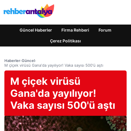
Güncel Haberler
Firma Rehberi
Forum
Çerez Politikası
Haberler
›
Güncel
›
M çiçek virüsü Gana'da yayılıyor! Vaka sayısı 500'ü aştı
M çiçek virüsü
Gana'da yayılıyor!
Vaka sayısı 500'ü aştı