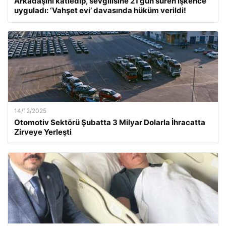
Arkadaşını katledip, sevgilisine 21 gün süren işkence
uyguladı: ‘Vahşet evi’ davasında hüküm verildi!
14/12/2025
Otomotiv Sektörü Şubatta 3 Milyar Dolarla İhracatta
Zirveye Yerleşti