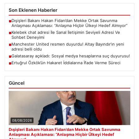
Son Eklenen Haberler
Dışişleri Bakanı Hakan Fidan’dan Mekke Ortak Savunma
■
Anlaşması Açıklaması: “Anlaşma Hiçbir Ülkeyi Hedef Almıyor”
Kelebek chat adresi İle Sanal İletişimin Seviyeli Adresi Ve
■
Sohbet Deneyimi
Manchester United resmen duyurdu! Altay Bayındır’ın yeni
■
adresi belli oldu
Galatasaray açıkladı: Sosyal medya hesaplarına suç duyurusu!
■
Ertuğrul Özkök’ün Hakaret İddialarına İfade Verme Süreci
■
Güncel
08/08/2026
Dışişleri Bakanı Hakan Fidan’dan Mekke Ortak Savunma
Anlaşması Açıklaması: “Anlaşma Hiçbir Ülkeyi Hedef