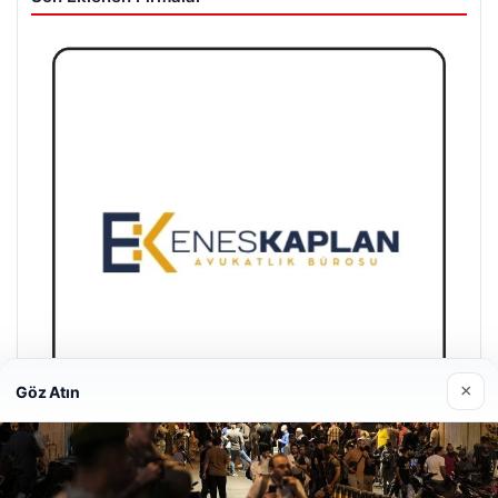
×
Göz Atın
Enes Kaplan Avukatlık Bürosu