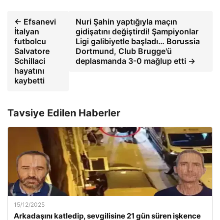
← Efsanevi
Nuri Şahin yaptığıyla maçın
İtalyan
gidişatını değiştirdi! Şampiyonlar
futbolcu
Ligi galibiyetle başladı… Borussia
Salvatore
Dortmund, Club Brugge'ü
Schillaci
deplasmanda 3-0 mağlup etti →
hayatını
kaybetti
Tavsiye Edilen Haberler
15/12/2025
Arkadaşını katledip, sevgilisine 21 gün süren işkence