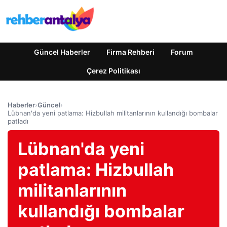
Güncel Haberler
Firma Rehberi
Forum
Çerez Politikası
Haberler
›
Güncel
›
Lübnan'da yeni patlama: Hizbullah militanlarının kullandığı bombalar
patladı
Lübnan'da yeni
patlama: Hizbullah
militanlarının
kullandığı bombalar