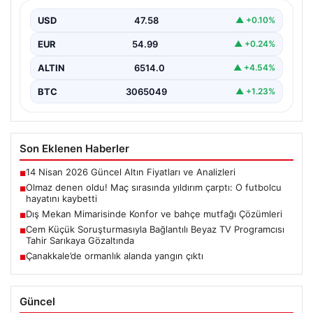
kaybetti
USD
47.58
▲ +0.10%
EUR
54.99
▲ +0.24%
ALTIN
6514.0
▲ +4.54%
BTC
3065049
▲ +1.23%
Son Eklenen Haberler
14 Nisan 2026 Güncel Altın Fiyatları ve Analizleri
■
Olmaz denen oldu! Maç sırasında yıldırım çarptı: O futbolcu
■
hayatını kaybetti
Dış Mekan Mimarisinde Konfor ve bahçe mutfağı Çözümleri
■
Cem Küçük Soruşturmasıyla Bağlantılı Beyaz TV Programcısı
■
Tahir Sarıkaya Gözaltında
Çanakkale’de ormanlık alanda yangın çıktı
■
Güncel