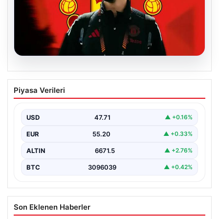
07.08.2026
Manchester United resmen duyurdu!
Piyasa Verileri
Altay Bayındır’ın yeni adresi belli oldu
USD
47.71
▲ +0.16%
EUR
55.20
▲ +0.33%
ALTIN
6671.5
▲ +2.76%
BTC
3096039
▲ +0.42%
Son Eklenen Haberler