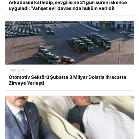
Arkadaşını katledip, sevgilisine 21 gün süren işkence
uyguladı: ‘Vahşet evi’ davasında hüküm verildi!
14/12/2025
Otomotiv Sektörü Şubatta 3 Milyar Dolarla İhracatta
Zirveye Yerleşti