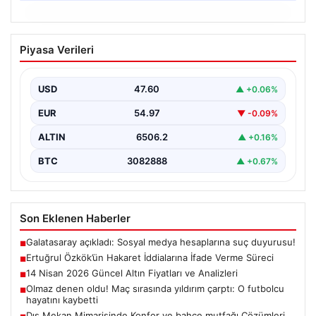
06.08.2026
Ertuğrul Özkök’ün Hakaret İddialarına
Piyasa Verileri
İfade Verme Süreci
Ünlü gazeteci ve yazar Ertuğrul Özkök,
Cumhurbaşkanına hakaret iddialarıyla yürütülen
USD
47.60
▲ +0.06%
soruşturma kapsamında İstanbul Adalet…
EUR
54.97
▼ -0.09%
ALTIN
6506.2
▲ +0.16%
BTC
3082888
▲ +0.67%
Son Eklenen Haberler
Galatasaray açıkladı: Sosyal medya hesaplarına suç duyurusu!
■
Ertuğrul Özkök’ün Hakaret İddialarına İfade Verme Süreci
■
14 Nisan 2026 Güncel Altın Fiyatları ve Analizleri
■
Olmaz denen oldu! Maç sırasında yıldırım çarptı: O futbolcu
■
hayatını kaybetti
Dış Mekan Mimarisinde Konfor ve bahçe mutfağı Çözümleri