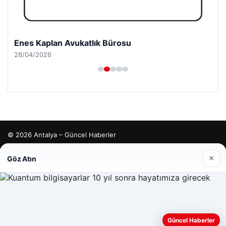
Enes Kaplan Avukatlık Bürosu
28/04/2026
© 2026 Antalya – Güncel Haberler
lemagrup.com.tr
×
Göz Atın
tcio
Web sitemizi nasıl kullandığınızı daha iyi anlayabilmek,
Güncel Haberler