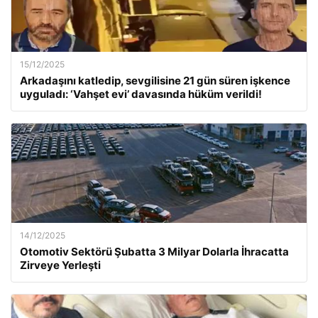
15/12/2025
Arkadaşını katledip, sevgilisine 21 gün süren işkence
uyguladı: ‘Vahşet evi’ davasında hüküm verildi!
14/12/2025
Otomotiv Sektörü Şubatta 3 Milyar Dolarla İhracatta
Zirveye Yerleşti