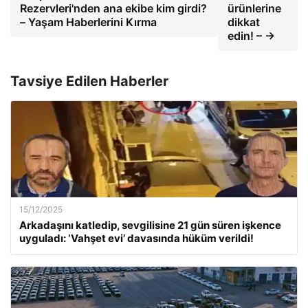
Rezervleri'nden ana ekibe kim girdi?
ürünlerine
– Yaşam Haberlerini Kırma
dikkat
edin! – →
Tavsiye Edilen Haberler
15/12/2025
Arkadaşını katledip, sevgilisine 21 gün süren işkence
uyguladı: ‘Vahşet evi’ davasında hüküm verildi!