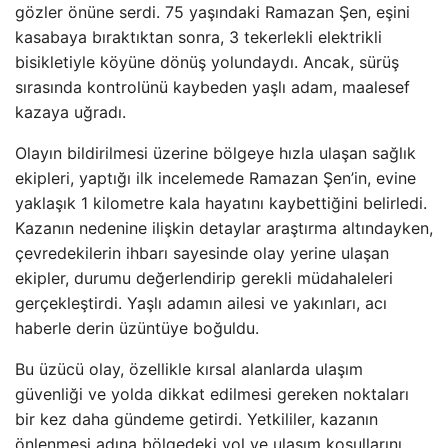
gözler önüne serdi. 75 yaşındaki Ramazan Şen, eşini
kasabaya bıraktıktan sonra, 3 tekerlekli elektrikli
bisikletiyle köyüne dönüş yolundaydı. Ancak, sürüş
sırasında kontrolünü kaybeden yaşlı adam, maalesef
kazaya uğradı.
Olayın bildirilmesi üzerine bölgeye hızla ulaşan sağlık
ekipleri, yaptığı ilk incelemede Ramazan Şen’in, evine
yaklaşık 1 kilometre kala hayatını kaybettiğini belirledi.
Kazanın nedenine ilişkin detaylar araştırma altındayken,
çevredekilerin ihbarı sayesinde olay yerine ulaşan
ekipler, durumu değerlendirip gerekli müdahaleleri
gerçekleştirdi. Yaşlı adamın ailesi ve yakınları, acı
haberle derin üzüntüye boğuldu.
Bu üzücü olay, özellikle kırsal alanlarda ulaşım
güvenliği ve yolda dikkat edilmesi gereken noktaları
bir kez daha gündeme getirdi. Yetkililer, kazanın
önlenmesi adına bölgedeki yol ve ulaşım koşullarını