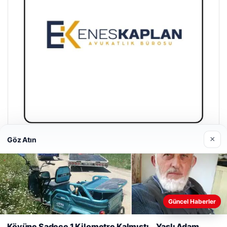
×
Göz Atın
Enes Kaplan Avukatlık Bürosu
28/04/2026
Güncel Haberler
Web sitemizi nasıl kullandığınızı daha iyi anlayabilmek,
deneyiminizi kişiselleştirmek ve geliştirmek amacıyla çerezler
Köyüne Sadece 1 Kilometre Kalmıştı… Yaşlı Adam