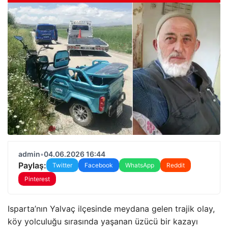
admin
•
04.06.2026 16:44
Paylaş:
Twitter
Facebook
WhatsApp
Reddit
Pinterest
Isparta’nın Yalvaç ilçesinde meydana gelen trajik olay,
köy yolculuğu sırasında yaşanan üzücü bir kazayı