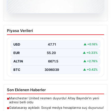
06.08.2026
Galatasaray açıkladı: Sosyal medya
Piyasa Verileri
hesaplarına suç duyurusu!
{ “title”: “Galatasaray, Sosyal Medya Hesaplarına Karşı
Hukuki Adım Attı”, “content”: “ Galatasaray Spor…
USD
47.71
▲ +0.16%
EUR
55.20
▲ +0.33%
ALTIN
6671.5
▲ +2.76%
BTC
3096039
▲ +0.42%
Son Eklenen Haberler
Manchester United resmen duyurdu! Altay Bayındır’ın yeni
■
adresi belli oldu
Galatasaray açıkladı: Sosyal medya hesaplarına suç duyurusu!
■