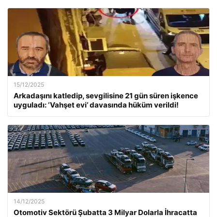
15/12/2025
Arkadaşını katledip, sevgilisine 21 gün süren işkence
uyguladı: ‘Vahşet evi’ davasında hüküm verildi!
14/12/2025
Otomotiv Sektörü Şubatta 3 Milyar Dolarla İhracatta