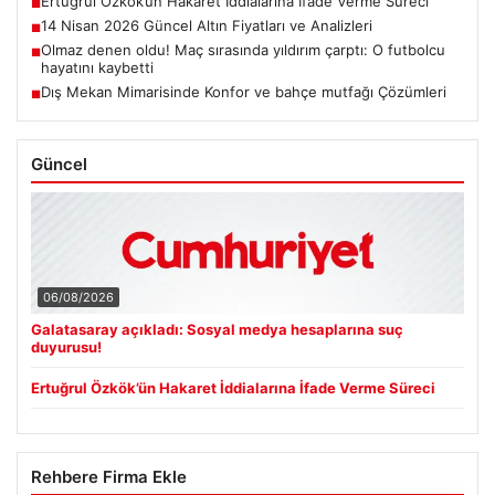
Ertuğrul Özkök’ün Hakaret İddialarına İfade Verme Süreci
■
14 Nisan 2026 Güncel Altın Fiyatları ve Analizleri
■
Olmaz denen oldu! Maç sırasında yıldırım çarptı: O futbolcu
■
hayatını kaybetti
Dış Mekan Mimarisinde Konfor ve bahçe mutfağı Çözümleri
■
Güncel
06/08/2026
Galatasaray açıkladı: Sosyal medya hesaplarına suç
duyurusu!
Ertuğrul Özkök’ün Hakaret İddialarına İfade Verme Süreci
Rehbere Firma Ekle