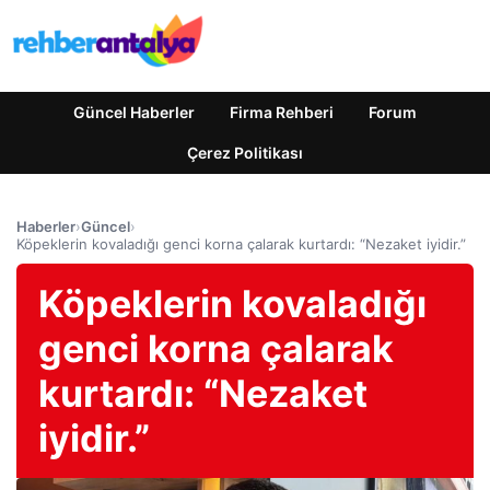
Güncel Haberler
Firma Rehberi
Forum
Çerez Politikası
Haberler
›
Güncel
›
Köpeklerin kovaladığı genci korna çalarak kurtardı: “Nezaket iyidir.”
Köpeklerin kovaladığı
genci korna çalarak
kurtardı: “Nezaket
iyidir.”