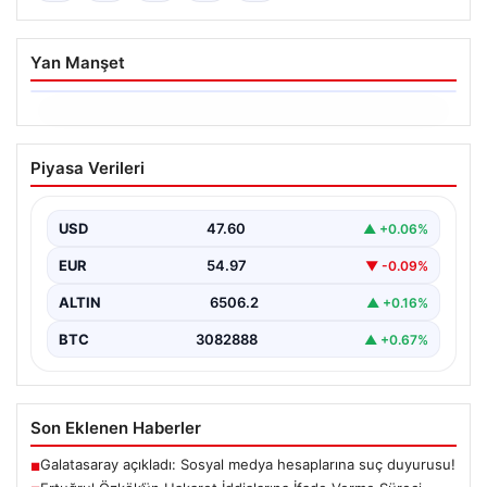
Yan Manşet
06.08.2026
Ertuğrul Özkök’ün Hakaret İddialarına
Piyasa Verileri
İfade Verme Süreci
Ünlü gazeteci ve yazar Ertuğrul Özkök,
Cumhurbaşkanına hakaret iddialarıyla yürütülen
USD
47.60
▲ +0.06%
soruşturma kapsamında İstanbul Adalet…
EUR
54.97
▼ -0.09%
ALTIN
6506.2
▲ +0.16%
BTC
3082888
▲ +0.67%
Son Eklenen Haberler
Galatasaray açıkladı: Sosyal medya hesaplarına suç duyurusu!
■