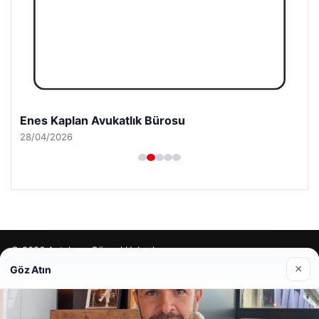
Enes Kaplan Avukatlık Bürosu
28/04/2026
© 2026 Antalya – Güncel Haberler
×
Göz Atın
lemagrup.com.tr
cio