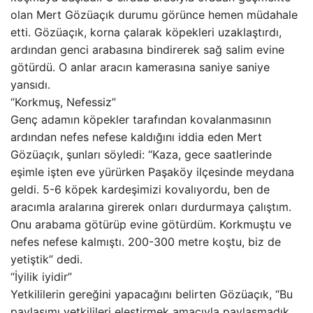
olan Mert Gözüaçık durumu görünce hemen müdahale
etti. Gözüaçık, korna çalarak köpekleri uzaklaştırdı,
ardından genci arabasına bindirerek sağ salim evine
götürdü. O anlar aracın kamerasına saniye saniye
yansıdı.
“Korkmuş, Nefessiz”
Genç adamın köpekler tarafından kovalanmasının
ardından nefes nefese kaldığını iddia eden Mert
Gözüaçık, şunları söyledi: “Kaza, gece saatlerinde
eşimle işten eve yürürken Paşaköy ilçesinde meydana
geldi. 5-6 köpek kardeşimizi kovalıyordu, ben de
aracımla aralarına girerek onları durdurmaya çalıştım.
Onu arabama götürüp evine götürdüm. Korkmuştu ve
nefes nefese kalmıştı. 200-300 metre koştu, biz de
yetiştik” dedi.
“İyilik iyidir”
Yetkililerin gereğini yapacağını belirten Gözüaçık, “Bu
paylaşımı yetkilileri eleştirmek amacıyla paylaşmadık.