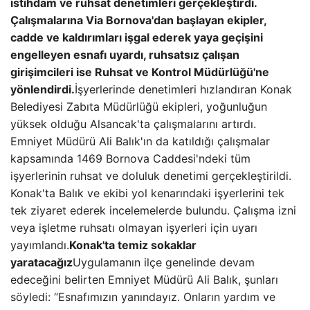
istihdam ve ruhsat denetimleri gerçekleştirdi.
Çalışmalarına Via Bornova'dan başlayan ekipler,
cadde ve kaldırımları işgal ederek yaya geçişini
engelleyen esnafı uyardı, ruhsatsız çalışan
girişimcileri ise Ruhsat ve Kontrol Müdürlüğü'ne
yönlendirdi.
İşyerlerinde denetimleri hızlandıran Konak
Belediyesi Zabıta Müdürlüğü ekipleri, yoğunluğun
yüksek olduğu Alsancak'ta çalışmalarını artırdı.
Emniyet Müdürü Ali Balık'ın da katıldığı çalışmalar
kapsamında 1469 Bornova Caddesi'ndeki tüm
işyerlerinin ruhsat ve doluluk denetimi gerçekleştirildi.
Konak'ta Balık ve ekibi yol kenarındaki işyerlerini tek
tek ziyaret ederek incelemelerde bulundu. Çalışma izni
veya işletme ruhsatı olmayan işyerleri için uyarı
yayımlandı.
Konak'ta temiz sokaklar
yaratacağız
Uygulamanın ilçe genelinde devam
edeceğini belirten Emniyet Müdürü Ali Balık, şunları
söyledi: “Esnafımızın yanındayız. Onların yardım ve