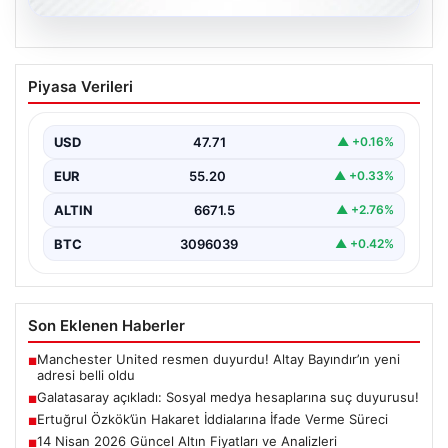
06.08.2026
Galatasaray açıkladı: Sosyal medya
Piyasa Verileri
hesaplarına suç duyurusu!
{ “title”: “Galatasaray, Sosyal Medya Hesaplarına Karşı
Hukuki Adım Attı”, “content”: “ Galatasaray Spor…
USD
47.71
▲ +0.16%
EUR
55.20
▲ +0.33%
ALTIN
6671.5
▲ +2.76%
BTC
3096039
▲ +0.42%
Son Eklenen Haberler
Manchester United resmen duyurdu! Altay Bayındır’ın yeni
■
adresi belli oldu
Galatasaray açıkladı: Sosyal medya hesaplarına suç duyurusu!
■
Ertuğrul Özkök’ün Hakaret İddialarına İfade Verme Süreci
■
14 Nisan 2026 Güncel Altın Fiyatları ve Analizleri
■