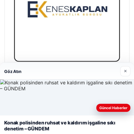
×
Göz Atın
Enes Kaplan Avukatlık Bürosu
28/04/2026
Güncel Haberler
Web sitemizi nasıl kullandığınızı daha iyi anlayabilmek,
deneyiminizi kişiselleştirmek ve geliştirmek amacıyla çerezler
Konak polisinden ruhsat ve kaldırım işgaline sıkı
kullanıyoruz.
Çerez Politikamız
denetim – GÜNDEM
© 2026 Antalya – Güncel Haberler
Reddet
Kabul Et