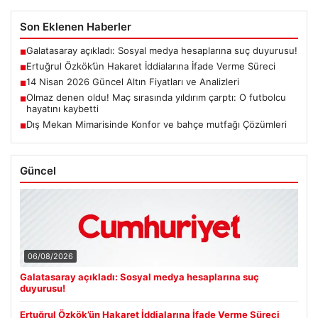
Son Eklenen Haberler
Galatasaray açıkladı: Sosyal medya hesaplarına suç duyurusu!
■
Ertuğrul Özkök’ün Hakaret İddialarına İfade Verme Süreci
■
14 Nisan 2026 Güncel Altın Fiyatları ve Analizleri
■
Olmaz denen oldu! Maç sırasında yıldırım çarptı: O futbolcu
■
hayatını kaybetti
Dış Mekan Mimarisinde Konfor ve bahçe mutfağı Çözümleri
■
Güncel
06/08/2026
Galatasaray açıkladı: Sosyal medya hesaplarına suç
duyurusu!
Ertuğrul Özkök’ün Hakaret İddialarına İfade Verme Süreci