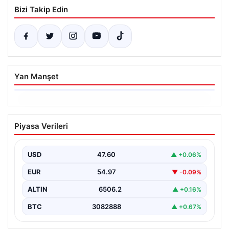
Bizi Takip Edin
Yan Manşet
06.08.2026
Ertuğrul Özkök’ün Hakaret İddialarına
Piyasa Verileri
İfade Verme Süreci
Ünlü gazeteci ve yazar Ertuğrul Özkök,
Cumhurbaşkanına hakaret iddialarıyla yürütülen
USD
47.60
▲ +0.06%
soruşturma kapsamında İstanbul Adalet…
EUR
54.97
▼ -0.09%
ALTIN
6506.2
▲ +0.16%
BTC
3082888
▲ +0.67%