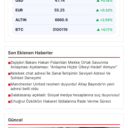
USD
47.74
▲ +0.18%
birçok…
EUR
55.25
▲ +0.32%
ALTIN
6660.6
▲ +2.59%
BTC
3100119
▲ +0.17%
Son Eklenen Haberler
Dışişleri Bakanı Hakan Fidan’dan Mekke Ortak Savunma
■
Anlaşması Açıklaması: “Anlaşma Hiçbir Ülkeyi Hedef Almıyor”
Kelebek chat adresi İle Sanal İletişimin Seviyeli Adresi Ve
■
Sohbet Deneyimi
Manchester United resmen duyurdu! Altay Bayındır’ın yeni
■
adresi belli oldu
Galatasaray açıkladı: Sosyal medya hesaplarına suç duyurusu!
■
Ertuğrul Özkök’ün Hakaret İddialarına İfade Verme Süreci
■
Güncel