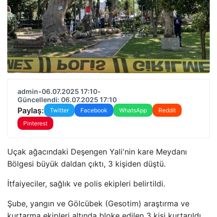
admin
•
06.07.2025 17:10
•
Güncellendi: 06.07.2025 17:10
Paylaş:
Twitter
Facebook
WhatsApp
Reddit
Pinterest
Uçak ağacındaki Deşengen Yali'nin kare Meydanı
Bölgesi büyük daldan çıktı, 3 kişiden düştü.
İtfaiyeciler, sağlık ve polis ekipleri belirtildi.
Şube, yangın ve Gölcübek (Gesotim) araştırma ve
kurtarma ekipleri altında bloke edilen 3 kişi kurtarıldı.