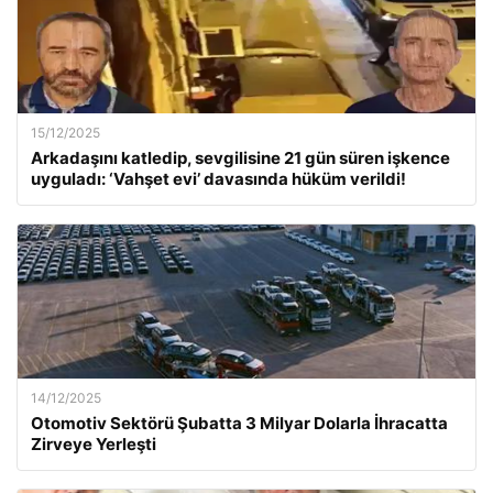
15/12/2025
Arkadaşını katledip, sevgilisine 21 gün süren işkence
uyguladı: ‘Vahşet evi’ davasında hüküm verildi!
14/12/2025
Otomotiv Sektörü Şubatta 3 Milyar Dolarla İhracatta
Zirveye Yerleşti