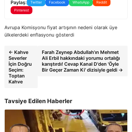
Paylaş:
Twitter
Facebook
WhatsApp
Reddit
Pinterest
Avrupa Komisyonu fiyat artışının nedeni olarak üye
ülkelerdeki enflasyonu gösterdi
← Kahve
Farah Zeynep Abdullah'ın Mehmet
Severler
Ali Erbil hakkındaki yorumu ortalığı
İçin Doğru
karıştırdı! Cevap Kanal D'den 'Öyle
Seçim:
Bir Geçer Zaman Ki' dizisiyle geldi →
Toptan
Kahve
Tavsiye Edilen Haberler