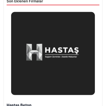
Son Eklenen Firmalar
Enes Kaplan Avukatlık Bürosu