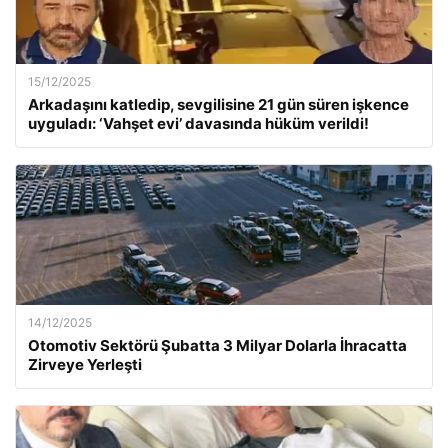
15/12/2025
Arkadaşını katledip, sevgilisine 21 gün süren işkence
uyguladı: ‘Vahşet evi’ davasında hüküm verildi!
14/12/2025
Otomotiv Sektörü Şubatta 3 Milyar Dolarla İhracatta
Zirveye Yerleşti