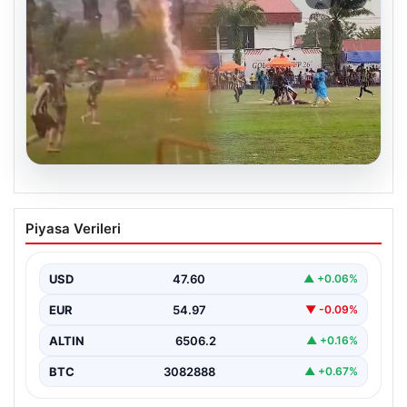
05.08.2026
Olmaz denen oldu! Maç sırasında
Piyasa Verileri
yıldırım çarptı: O futbolcu hayatını
kaybetti
USD
47.60
▲ +0.06%
EUR
54.97
▼ -0.09%
ALTIN
6506.2
▲ +0.16%
BTC
3082888
▲ +0.67%