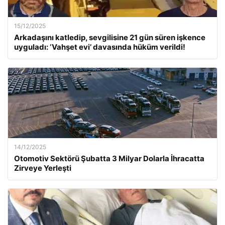
15/12/2025
Arkadaşını katledip, sevgilisine 21 gün süren işkence
uyguladı: ‘Vahşet evi’ davasında hüküm verildi!
14/12/2025
Otomotiv Sektörü Şubatta 3 Milyar Dolarla İhracatta
Zirveye Yerleşti