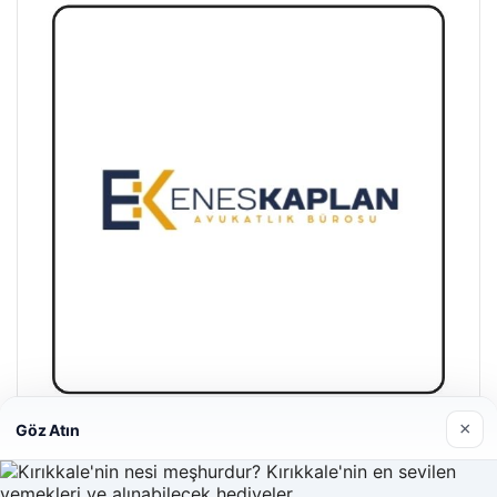
×
Göz Atın
Enes Kaplan Avukatlık Bürosu
28/04/2026