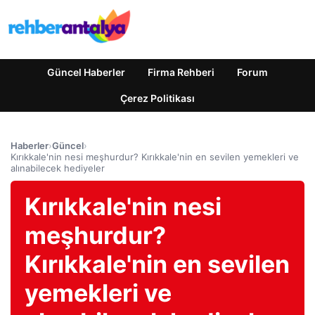
Güncel Haberler
Firma Rehberi
Forum
Çerez Politikası
Haberler
›
Güncel
›
Kırıkkale'nin nesi meşhurdur? Kırıkkale'nin en sevilen yemekleri ve
alınabilecek hediyeler
Kırıkkale'nin nesi
meşhurdur?
Kırıkkale'nin en sevilen
yemekleri ve