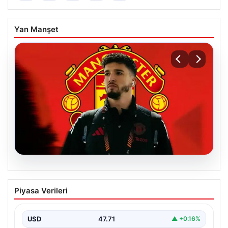
Yan Manşet
07.08.2026
Manchester United resmen duyurdu!
Piyasa Verileri
Altay Bayındır’ın yeni adresi belli oldu
USD
47.71
▲ +0.16%