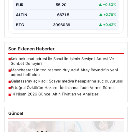
EUR
55.20
▲ +0.33%
ALTIN
6671.5
▲ +2.76%
BTC
3096039
▲ +0.42%
Son Eklenen Haberler
Kelebek chat adresi İle Sanal İletişimin Seviyeli Adresi Ve
■
Sohbet Deneyimi
Manchester United resmen duyurdu! Altay Bayındır’ın yeni
■
adresi belli oldu
Galatasaray açıkladı: Sosyal medya hesaplarına suç duyurusu!
■
Ertuğrul Özkök’ün Hakaret İddialarına İfade Verme Süreci
■
14 Nisan 2026 Güncel Altın Fiyatları ve Analizleri
■
Güncel