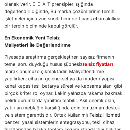
olanak verir. E-E-A-T prensipleri ışığında
değerlendirildiğinde, Bu marka çözümlerinin tercihi,
işletmeler için uzun süreli hem de finans etkin akıllıca
bir tercih biçiminde kabul görülür.
En Ekonomik
Yeni
Telsiz
Maliyetleri
İle
Değerlendirme
Piyasada araştırma gerçekleştiren sayısız firmanın
temel soru duyduğu husus şüphesiz
telsiz fiyatları
olarak önümüze çıkmaktadır. Maliyetlendirme
yapılırken; cihazın geleneksel ya da modern yapısı,
kanal kapasitesi, batarya süresi ve kapsama alanı gibi
birçok kriter rol oynar. Lakin yalnızca rakama bakmak,
belirli durumlarda yanıltıcı olabilir. Asıl önemli olan,
yatırılan meblağın karşılığında edinilen uzman destek
ve sistem garantisidir. Ortak Kullanımlı Telsiz Hizmeti
benzeri yasal sistemlerin entegrasyonu, tekil cihaz
fiyatlarından başka toplam çözüm standartını belirler.