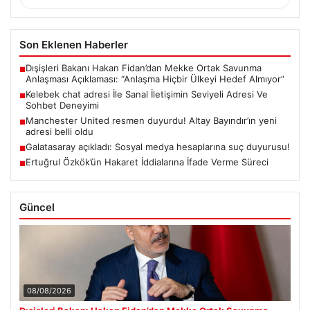
Son Eklenen Haberler
Dışişleri Bakanı Hakan Fidan’dan Mekke Ortak Savunma
■
Anlaşması Açıklaması: “Anlaşma Hiçbir Ülkeyi Hedef Almıyor”
Kelebek chat adresi İle Sanal İletişimin Seviyeli Adresi Ve
■
Sohbet Deneyimi
Manchester United resmen duyurdu! Altay Bayındır’ın yeni
■
adresi belli oldu
Galatasaray açıkladı: Sosyal medya hesaplarına suç duyurusu!
■
Ertuğrul Özkök’ün Hakaret İddialarına İfade Verme Süreci
■
Güncel
08/08/2026