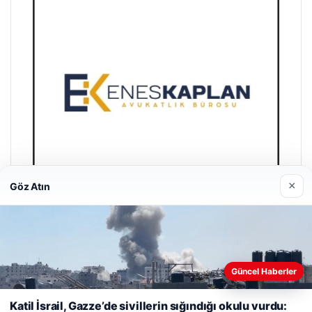
×
Göz Atın
Enes Kaplan Avukatlık Bürosu
28/04/2026
Güncel Haberler
Web sitemizi nasıl kullandığınızı daha iyi anlayabilmek,
deneyiminizi kişiselleştirmek ve geliştirmek amacıyla çerezler
Katil İsrail, Gazze’de sivillerin sığındığı okulu vurdu:
kullanıyoruz.
Çerez Politikamız