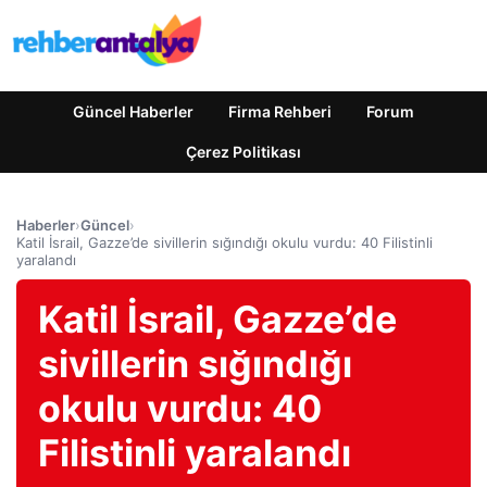
Güncel Haberler
Firma Rehberi
Forum
Çerez Politikası
Haberler
›
Güncel
›
Katil İsrail, Gazze’de sivillerin sığındığı okulu vurdu: 40 Filistinli
yaralandı
Katil İsrail, Gazze’de
sivillerin sığındığı
okulu vurdu: 40
Filistinli yaralandı