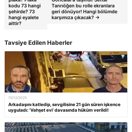
kodu 73 hangi
Tanrıöğen bu rolle ekranlara
şehirde? 73
geri dönüyor! Hangi bölümde
hangi eyalete
karşımıza çıkacak? →
aittir?
Tavsiye Edilen Haberler
15/12/2025
Arkadaşını katledip, sevgilisine 21 gün süren işkence
uyguladı: ‘Vahşet evi’ davasında hüküm verildi!