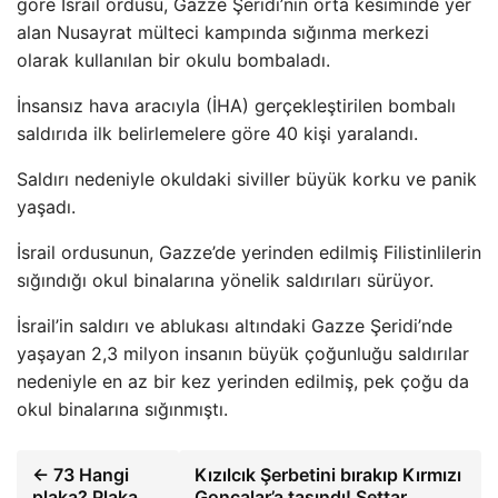
göre İsrail ordusu, Gazze Şeridi’nin orta kesiminde yer
alan Nusayrat mülteci kampında sığınma merkezi
olarak kullanılan bir okulu bombaladı.
İnsansız hava aracıyla (İHA) gerçekleştirilen bombalı
saldırıda ilk belirlemelere göre 40 kişi yaralandı.
Saldırı nedeniyle okuldaki siviller büyük korku ve panik
yaşadı.
İsrail ordusunun, Gazze’de yerinden edilmiş Filistinlilerin
sığındığı okul binalarına yönelik saldırıları sürüyor.
İsrail’in saldırı ve ablukası altındaki Gazze Şeridi’nde
yaşayan 2,3 milyon insanın büyük çoğunluğu saldırılar
nedeniyle en az bir kez yerinden edilmiş, pek çoğu da
okul binalarına sığınmıştı.
← 73 Hangi
Kızılcık Şerbetini bırakıp Kırmızı
plaka? Plaka
Goncalar’a taşındı! Settar