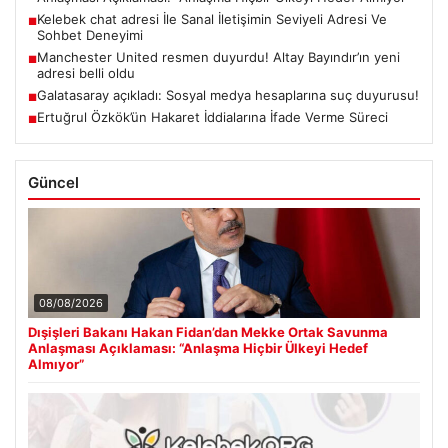
Kelebek chat adresi İle Sanal İletişimin Seviyeli Adresi Ve
■
Sohbet Deneyimi
Manchester United resmen duyurdu! Altay Bayındır’ın yeni
■
adresi belli oldu
Galatasaray açıkladı: Sosyal medya hesaplarına suç duyurusu!
■
Ertuğrul Özkök’ün Hakaret İddialarına İfade Verme Süreci
■
Güncel
08/08/2026
Dışişleri Bakanı Hakan Fidan’dan Mekke Ortak Savunma
Anlaşması Açıklaması: “Anlaşma Hiçbir Ülkeyi Hedef
Almıyor”