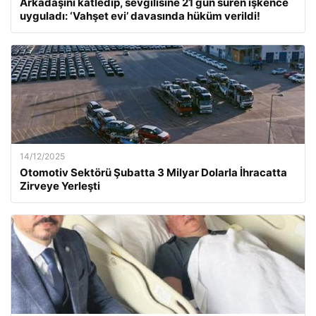
Arkadaşını katledip, sevgilisine 21 gün süren işkence
uyguladı: ‘Vahşet evi’ davasında hüküm verildi!
14/12/2025
Otomotiv Sektörü Şubatta 3 Milyar Dolarla İhracatta
Zirveye Yerleşti