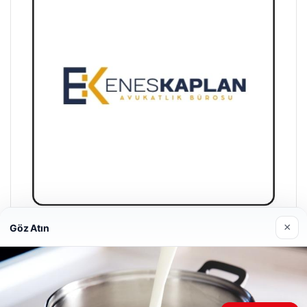
×
Göz Atın
Enes Kaplan Avukatlık Bürosu
28/04/2026