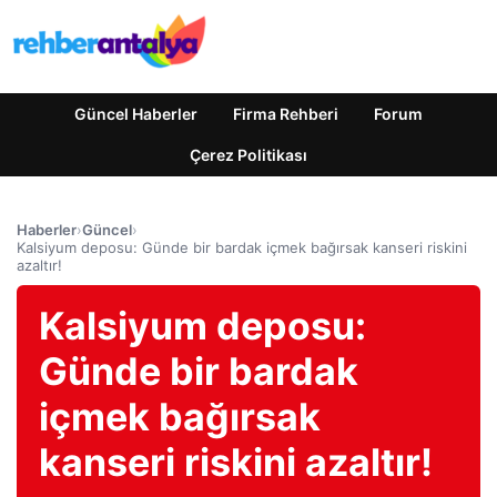
Güncel Haberler
Firma Rehberi
Forum
Çerez Politikası
Haberler
›
Güncel
›
Kalsiyum deposu: Günde bir bardak içmek bağırsak kanseri riskini
azaltır!
Kalsiyum deposu:
Günde bir bardak
içmek bağırsak
kanseri riskini azaltır!