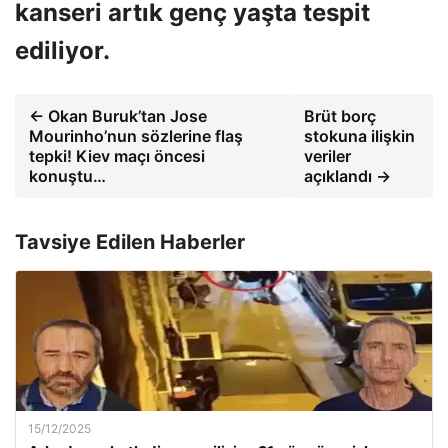
kanseri artık genç yaşta tespit
ediliyor.
← Okan Buruk’tan Jose
Brüt borç
Mourinho’nun sözlerine flaş
stokuna ilişkin
tepki! Kiev maçı öncesi
veriler
konuştu…
açıklandı →
Tavsiye Edilen Haberler
15/12/2025