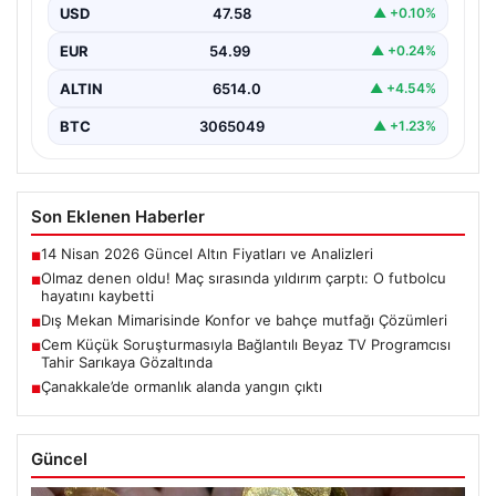
USD
47.58
▲ +0.10%
EUR
54.99
▲ +0.24%
ALTIN
6514.0
▲ +4.54%
BTC
3065049
▲ +1.23%
Son Eklenen Haberler
14 Nisan 2026 Güncel Altın Fiyatları ve Analizleri
■
Olmaz denen oldu! Maç sırasında yıldırım çarptı: O futbolcu
■
hayatını kaybetti
Dış Mekan Mimarisinde Konfor ve bahçe mutfağı Çözümleri
■
Cem Küçük Soruşturmasıyla Bağlantılı Beyaz TV Programcısı
■
Tahir Sarıkaya Gözaltında
Çanakkale’de ormanlık alanda yangın çıktı
■
Güncel