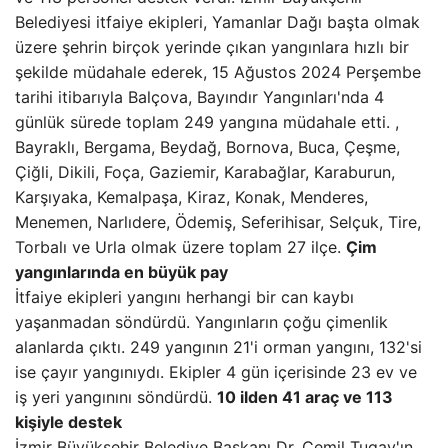
Belediyesi itfaiye ekipleri, Yamanlar Dağı başta olmak
üzere şehrin birçok yerinde çıkan yangınlara hızlı bir
şekilde müdahale ederek, 15 Ağustos 2024 Perşembe
tarihi itibarıyla Balçova, Bayındır Yangınları'nda 4
günlük sürede toplam 249 yangına müdahale etti. ,
Bayraklı, Bergama, Beydağ, Bornova, Buca, Çeşme,
Çiğli, Dikili, Foça, Gaziemir, Karabağlar, Karaburun,
Karşıyaka, Kemalpaşa, Kiraz, Konak, Menderes,
Menemen, Narlıdere, Ödemiş, Seferihisar, Selçuk, Tire,
Torbalı ve Urla olmak üzere toplam 27 ilçe.
Çim
yangınlarında en büyük pay
İtfaiye ekipleri yangını herhangi bir can kaybı
yaşanmadan söndürdü. Yangınların çoğu çimenlik
alanlarda çıktı. 249 yangının 21'i orman yangını, 132'si
ise çayır yangınıydı. Ekipler 4 gün içerisinde 23 ev ve
iş yeri yangınını söndürdü.
10 ilden 41 araç ve 113
kişiyle destek
İzmir Büyükşehir Belediye Başkanı Dr. Cemil Tugay'ın