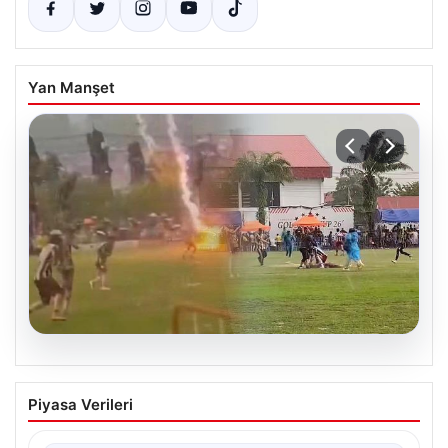
Yan Manşet
05.08.2026
Olmaz denen oldu! Maç sırasında
Piyasa Verileri
yıldırım çarptı: O futbolcu hayatını
kaybetti