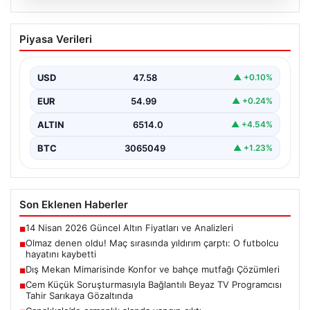
05.08.2026
Olmaz denen oldu! Maç sırasında
Piyasa Verileri
yıldırım çarptı: O futbolcu hayatını
kaybetti
USD
47.58
▲ +0.10%
EUR
54.99
▲ +0.24%
ALTIN
6514.0
▲ +4.54%
BTC
3065049
▲ +1.23%
Son Eklenen Haberler
14 Nisan 2026 Güncel Altın Fiyatları ve Analizleri
■
Olmaz denen oldu! Maç sırasında yıldırım çarptı: O futbolcu
■
hayatını kaybetti
Dış Mekan Mimarisinde Konfor ve bahçe mutfağı Çözümleri
■
Cem Küçük Soruşturmasıyla Bağlantılı Beyaz TV Programcısı
■
Tahir Sarıkaya Gözaltında