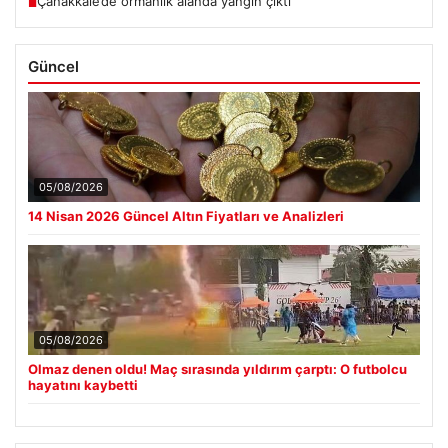
Çanakkale’de ormanlık alanda yangın çıktı
■
Güncel
05/08/2026
14 Nisan 2026 Güncel Altın Fiyatları ve Analizleri
05/08/2026
Olmaz denen oldu! Maç sırasında yıldırım çarptı: O futbolcu
hayatını kaybetti