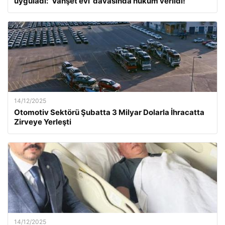
uyguladı: ‘Vahşet evi’ davasında hüküm verildi!
14/12/2025
Otomotiv Sektörü Şubatta 3 Milyar Dolarla İhracatta
Zirveye Yerleşti
14/12/2025