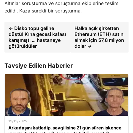
Altınlar soruşturma ve soruşturma ekiplerine teslim
edildi. Kaza sürekli bir soruşturma.
← Disko topu geline
Halka açık şirketten
düştü! Kına gecesi kafası
Ethereum (ETH) satın
karışmıştı … hastaneye
almak için 57,8 milyon
götürüldüler
dolar →
Tavsiye Edilen Haberler
15/12/2025
Arkadaşını katledip, sevgilisine 21 gün süren işkence