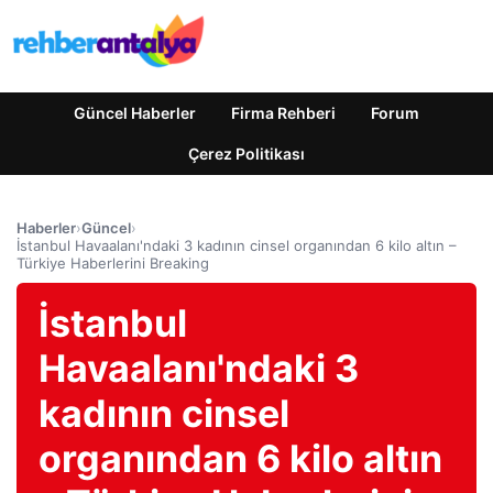
Güncel Haberler
Firma Rehberi
Forum
Çerez Politikası
Haberler
›
Güncel
›
İstanbul Havaalanı'ndaki 3 kadının cinsel organından 6 kilo altın –
Türkiye Haberlerini Breaking
İstanbul
Havaalanı'ndaki 3
kadının cinsel
organından 6 kilo altın