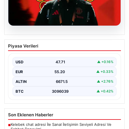
07.08.2026
Manchester United resmen duyurdu!
Piyasa Verileri
Altay Bayındır’ın yeni adresi belli oldu
USD
47.71
▲ +0.16%
EUR
55.20
▲ +0.33%
ALTIN
6671.5
▲ +2.76%
BTC
3096039
▲ +0.42%
Son Eklenen Haberler
Kelebek chat adresi İle Sanal İletişimin Seviyeli Adresi Ve
■
Sohbet Deneyimi